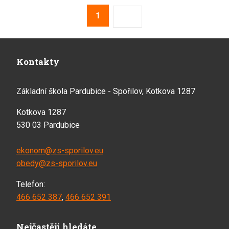
2
3
4
5
6
1
Následující
Kontakty
Základní škola Pardubice - Spořilov, Kotkova 1287
Kotkova 1287
530 03 Pardubice
ekonom@zs-sporilov.eu
obedy@zs-sporilov.eu
Telefon:
466 652 387
,
466 652 391
Nejčastěji hledáte