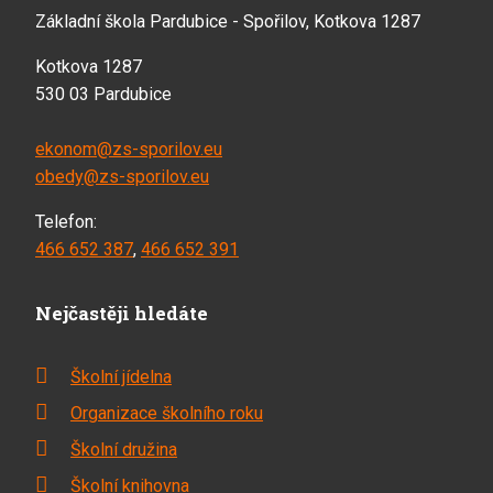
Základní škola Pardubice - Spořilov, Kotkova 1287
Kotkova 1287
530 03 Pardubice
ekonom@zs-sporilov.eu
obedy@zs-sporilov.eu
Telefon:
466 652 387
,
466 652 391
Nejčastěji hledáte
Školní jídelna
Organizace školního roku
Školní družina
Školní knihovna