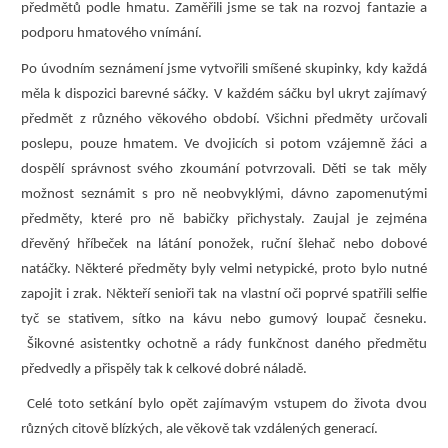
předmětů podle hmatu. Zaměřili jsme se tak na rozvoj fantazie a
podporu hmatového vnímání.
Po úvodním seznámení jsme vytvořili smíšené skupinky, kdy každá
měla k dispozici barevné sáčky. V každém sáčku byl ukryt zajímavý
předmět z různého věkového období. Všichni předměty určovali
poslepu, pouze hmatem. Ve dvojicích si potom vzájemně žáci a
dospělí správnost svého zkoumání potvrzovali. Děti se tak měly
možnost seznámit s pro ně neobvyklými, dávno zapomenutými
předměty, které pro ně babičky přichystaly. Zaujal je zejména
dřevěný hříbeček na látání ponožek, ruční šlehač nebo dobové
natáčky. Některé předměty byly velmi netypické, proto bylo nutné
zapojit i zrak. Někteří senioři tak na vlastní oči poprvé spatřili selfie
tyč se stativem, sítko na kávu nebo gumový loupač česneku.
Šikovné asistentky ochotně a rády funkčnost daného předmětu
předvedly a přispěly tak k celkové dobré náladě.
Celé toto setkání bylo opět zajímavým vstupem do života dvou
různých citově blízkých, ale věkově tak vzdálených generací.