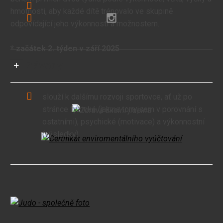
hmotnosti, aby každé dítě trénovalo ve skupině
odpovídající jeho výkonnosti a možnostem.
* začátek 2. týden v září 2025
Závody
slouží k dalšímu rozvoji sportovce, ať už po
stránce fyzické (jak na tom jsem v porovnání s
ostatními), psychické (motivace) a výkonnostní
(výsledky).