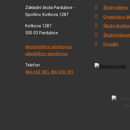
Základní škola Pardubice -
Školní jídelna
Spořilov, Kotkova 1287
Organizace šk
Kotkova 1287
Školní družina
530 03 Pardubice
Školní knihov
Kroužky
ekonom@zs-sporilov.eu
obedy@zs-sporilov.eu
Telefon:
466 652 387
,
466 652 391