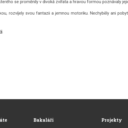
terého se proměnily v divoká zvířata a hravou formou poznávaly jejic
kou, rozvíjely svou fantazii a jemnou motoriku. Nechyběly ani pobyt
ii
.
dáte
Bakaláři
Projekty