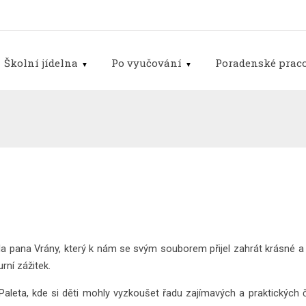
Školní jídelna
Po vyučování
Poradenské praco
la pana Vrány, který k nám se svým souborem přijel zahrát krásné a
rní zážitek.
ta, kde si děti mohly vyzkoušet řadu zajímavých a praktických činn