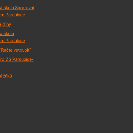
á škola Sportovní
m Pardubice
 dílny
á škola
m Pardubice
"Račte vstoupit"
pro ZŠ Pardubice-
í žáků