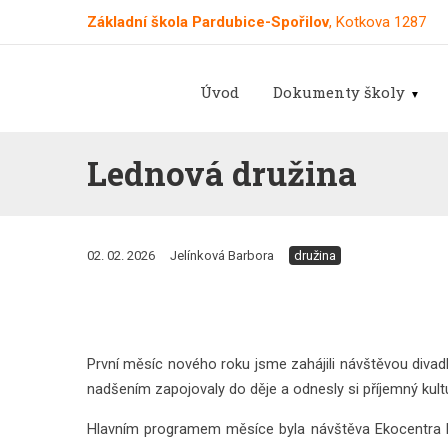
Základní škola Pardubice-Spořilov
, Kotkova 1287
Úvod
Dokumenty školy
Lednová družina
02. 02. 2026
Jelínková Barbora
družina
První měsíc nového roku jsme zahájili návštěvou divad
nadšením zapojovaly do děje a odnesly si příjemný kultu
Hlavním programem měsíce byla návštěva Ekocentra Pale