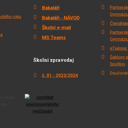
Bakaláři
Partnersk
Gymnáziu
olního roku
Bakaláři - NÁVOD
Čtenářské
Školní e-mail
Partnersk
na
MS Teams
Gymnáziu
eTwinnig 
Šablony 
Školní zpravodaj
Spořilov
Doučován
č. 01 - 2023/2024