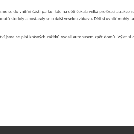
sme se do vnitřní části parku, kde na děti čekala velká prolézací atrakce s
outů stodoly a postaraly se o další veselou zábavu. Děti si uvnitř mohly 
ví jsme se plní krásných zážitků vydali autobusem zpět domů. Výlet si 