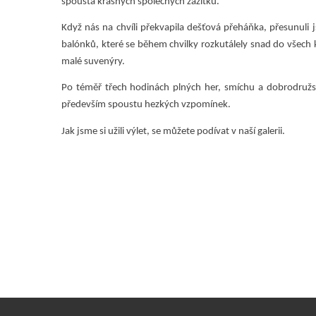
spousta krásných společných zážitků.
Když nás na chvíli překvapila dešťová přeháňka, přesunuli j
balónků, které se během chvilky rozkutálely snad do všech k
malé suvenýry.
Po téměř třech hodinách plných her, smíchu a dobrodružst
především spoustu hezkých vzpomínek.
Jak jsme si užili výlet, se můžete podívat v naší galerii.