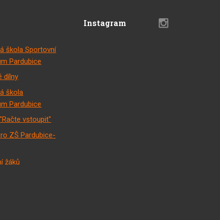
Instagram
á škola Sportovní
m Pardubice
 dílny
á škola
m Pardubice
"Račte vstoupit"
pro ZŠ Pardubice-
í žáků