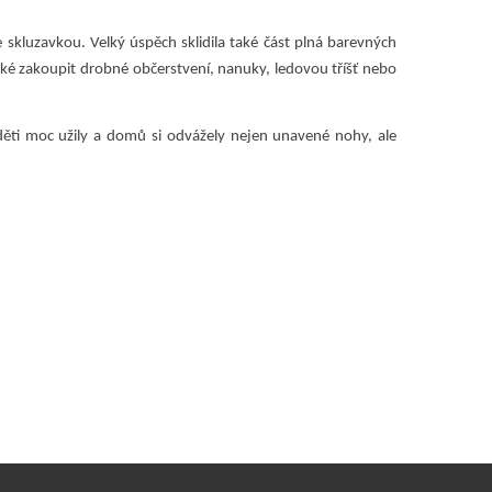
e skluzavkou. Velký úspěch sklidila také část plná barevných
také zakoupit drobné občerstvení, nanuky, ledovou tříšť nebo
děti moc užily a domů si odvážely nejen unavené nohy, ale