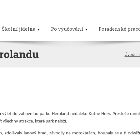
Školní jídelna
Po vyučování
Poradenské praco
erolandu
Úvodní 
i na výlet do zábavního parku Heroland nedaleko Kutné Hory. Přestože ran
t všechny atrakce, které park nabízí.
 zdolávaly lanový hrad, závodily na motokárách, houpaly se a ti odvážně