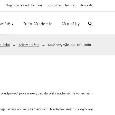
Organizace školního roku
Konzultační hodiny
Kontakty
viště
Judo Akademie
Aktuality
stránka
Archiv družina
Družinový výlet do Herolandu
ní předpověď počasí nevypadala příliš nadějně, nakonec nám
jší si vyzkoušeli i krmení koz. Nechyběl smích, pohyb ani