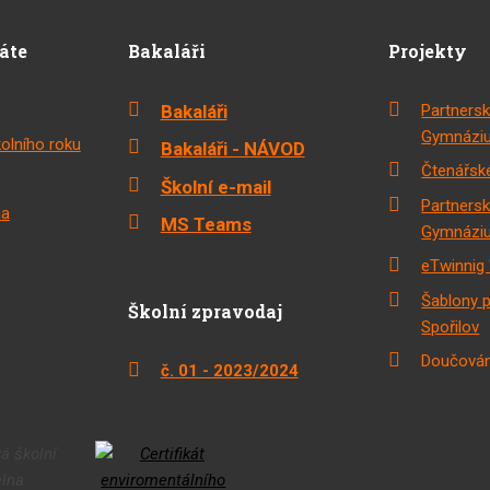
dáte
Bakaláři
Projekty
Bakaláři
Partnersk
Gymnáziu
olního roku
Bakaláři - NÁVOD
Čtenářské
Školní e-mail
Partnersk
na
MS Teams
Gymnáziu
eTwinnig 
Šablony 
Školní zpravodaj
Spořilov
Doučován
č. 01 - 2023/2024