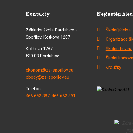
Kontakty
Nejčastěji hle
Základní škola Pardubice -
Školní jídelna
Spořilov, Kotkova 1287
Organizace šk
Kotkova 1287
Školní družina
530 03 Pardubice
Školní knihov
Kroužky
ekonom@zs-sporilov.eu
obedy@zs-sporilov.eu
Telefon:
466 652 387
,
466 652 391