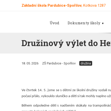
Základní škola Pardubice-Spořilov
, Kotkova 1287
Úvod
Dokumenty školy
Družinový výlet do H
18. 05. 2026
ZŠ Pardubice - Spořilov
družina
Ve čtvrtek 14. 5. jsme se s dětmi ze školní družiny vydal
počasí přálo, vykouklo sluníčko a děti si tak mohly naplno uží
Během odpoledne děti s nadšením skákaly na trampolínách,