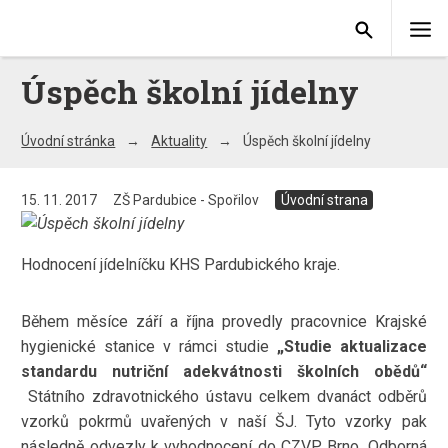
Úspěch školní jídelny
Úvodní stránka
Aktuality
Úspěch školní jídelny
15. 11. 2017
ZŠ Pardubice - Spořilov
Úvodní strana
Hodnocení jídelníčku KHS Pardubického kraje.
Během měsíce září a října provedly pracovnice Krajské
hygienické stanice v rámci studie
„Studie aktualizace
standardu nutriční adekvátnosti školních obědů“
Státního zdravotnického ústavu celkem dvanáct odběrů
vzorků pokrmů uvařených v naší ŠJ. Tyto vzorky pak
následně odvezly k vyhodnocení do CZVP Brno. Odborná