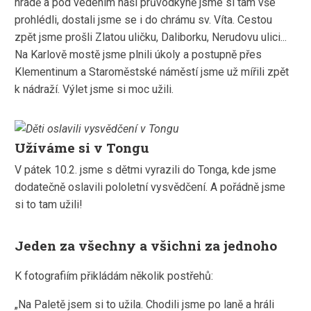
hradě a pod vedením naší průvodkyně jsme si tam vše
prohlédli, dostali jsme se i do chrámu sv. Víta. Cestou
zpět jsme prošli Zlatou uličku, Daliborku, Nerudovu ulici...
Na Karlově mostě jsme plnili úkoly a postupně přes
Klementinum a Staroměstské náměstí jsme už mířili zpět
k nádraží. Výlet jsme si moc užili.
Užíváme si v Tongu
V pátek 10.2. jsme s dětmi vyrazili do Tonga, kde jsme
dodatečně oslavili pololetní vysvědčení. A pořádně jsme
si to tam užili!
Jeden za všechny a všichni za jednoho
K fotografiím přikládám několik postřehů:
„Na Paletě jsem si to užila. Chodili jsme po laně a hráli