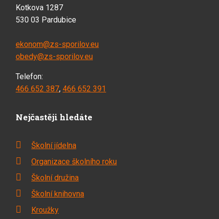
Kotkova 1287
530 03 Pardubice
ekonom@zs-sporilov.eu
obedy@zs-sporilov.eu
Telefon:
466 652 387
,
466 652 391
Nejčastěji hledáte
Školní jídelna
Organizace školního roku
Školní družina
Školní knihovna
Kroužky