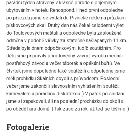
parádní týden strávený v krásné přírodě s příjemným
ubytováním v hotelu Renospond. Hned první odpoledne
po příjezdu jsme se vydali do Pivnické rokle na průzkum
pískovcových skal. Druhý den nás čekal celodenní výlet
do Toulovcových maštalí a odpoledne byla zasloužená
odměna v podobě vířivky za statečně našlapaných 11 km.
Středa byla dnem odpočinkovým, tudíž soutěžním. Pro
děti jsme připravily přírodovědný závod, výrobu medailí,
postřehový závod a večer táborák a opékání buřtů. Ve
čtvrtek jsme dopoledne také soutěžili a odpoledne jsme
měli prohlídku Skalních obydlí s průvodcem. Poslední
večer jsme zakončili slavnostním vyhlášením soutěží,
karnevalem a pořádnou diskotékou :) V pátek po snídani
jsme si zapakovali, šli na poslední procházku do okolí a
po obědě hurá domů :) Tak zase za rok, už teď se těšíme :)
Fotogalerie