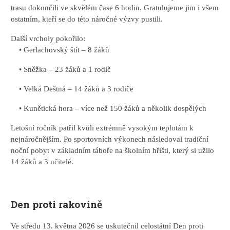
trasu dokončili ve skvělém čase 6 hodin. Gratulujeme jim i všem
ostatním, kteří se do této náročné výzvy pustili.
Další vrcholy pokořilo:
• Gerlachovský štít – 8 žáků
• Sněžka – 23 žáků a 1 rodič
• Velká Deštná – 14 žáků a 3 rodiče
• Kunětická hora – více než 150 žáků a několik dospělých
Letošní ročník patřil kvůli extrémně vysokým teplotám k
nejnáročnějším. Po sportovních výkonech následoval tradiční
noční pobyt v základním táboře na školním hřišti, který si užilo
14 žáků a 3 učitelé.
Den proti rakovině
Ve středu 13. května 2026 se uskutečnil celostátní Den proti