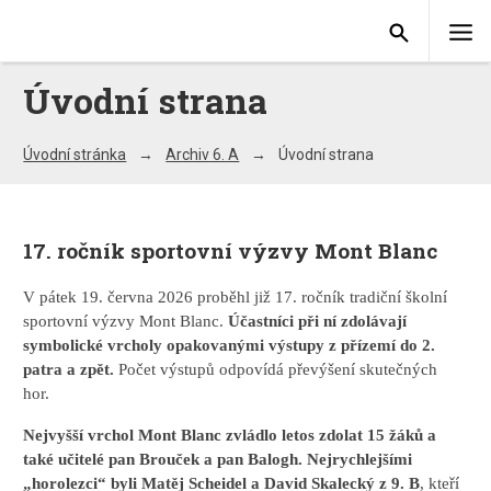
Úvodní strana
Úvodní stránka
Archiv 6. A
Úvodní strana
17. ročník sportovní výzvy Mont Blanc
V pátek 19. června 2026 proběhl již 17. ročník tradiční školní
sportovní výzvy Mont Blanc.
Účastníci při ní zdolávají
symbolické vrcholy opakovanými výstupy z přízemí do 2.
patra a zpět.
Počet výstupů odpovídá převýšení skutečných
hor.
Nejvyšší vrchol Mont Blanc zvládlo letos zdolat 15 žáků a
také učitelé pan Brouček a pan Balogh. Nejrychlejšími
„horolezci“ byli Matěj Scheidel a David Skalecký z 9. B
, kteří