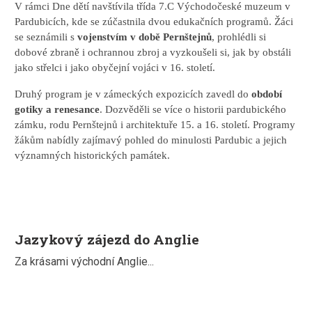
V rámci Dne dětí navštívila třída 7.C Východočeské muzeum v
Pardubicích, kde se zúčastnila dvou edukačních programů. Žáci
se seznámili s
vojenstvím v době Pernštejnů
, prohlédli si
dobové zbraně i ochrannou zbroj a vyzkoušeli si, jak by obstáli
jako střelci i jako obyčejní vojáci v 16. století.
Druhý program je v zámeckých expozicích zavedl do
období
gotiky a renesance
. Dozvěděli se více o historii pardubického
zámku, rodu Pernštejnů i architektuře 15. a 16. století. Programy
žákům nabídly zajímavý pohled do minulosti Pardubic a jejich
významných historických památek.
Jazykový zájezd do Anglie
Za krásami východní Anglie...