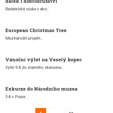
dárek i dobrodružství
Badatelská výuka v akci...
European Christmas Tree
Mezinárodní projekt...
Vánoční výlet na Veselý kopec
Výlet 9.A do známého skanzenu...
Exkurze do Národního muzea
5.A v Praze...
2
3
4