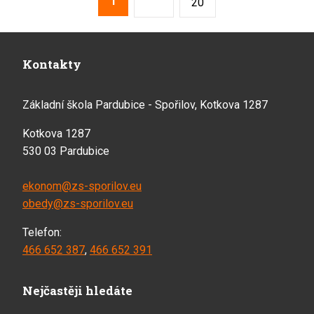
1
Následující
20
Kontakty
Základní škola Pardubice - Spořilov, Kotkova 1287
Kotkova 1287
530 03 Pardubice
ekonom@zs-sporilov.eu
obedy@zs-sporilov.eu
Telefon:
466 652 387
,
466 652 391
Nejčastěji hledáte