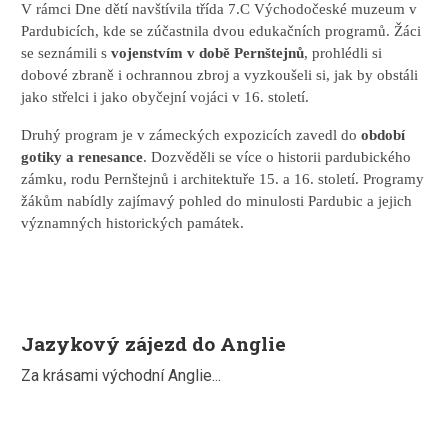
V rámci Dne dětí navštívila třída 7.C Východočeské muzeum v
Pardubicích, kde se zúčastnila dvou edukačních programů. Žáci
se seznámili s
vojenstvím v době Pernštejnů
, prohlédli si
dobové zbraně i ochrannou zbroj a vyzkoušeli si, jak by obstáli
jako střelci i jako obyčejní vojáci v 16. století.
Druhý program je v zámeckých expozicích zavedl do
období
gotiky a renesance
. Dozvěděli se více o historii pardubického
zámku, rodu Pernštejnů i architektuře 15. a 16. století. Programy
žákům nabídly zajímavý pohled do minulosti Pardubic a jejich
významných historických památek.
Jazykový zájezd do Anglie
Za krásami východní Anglie...