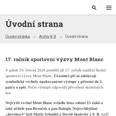
Úvodní strana
Úvodní stránka
Archiv 8. B
Úvodní strana
17. ročník sportovní výzvy Mont Blanc
V pátek 19. června 2026 proběhl již 17. ročník tradiční školní
sportovní výzvy Mont Blanc.
Účastníci při ní zdolávají
symbolické vrcholy opakovanými výstupy z přízemí do 2.
patra a zpět.
Počet výstupů odpovídá převýšení skutečných
hor.
Nejvyšší vrchol Mont Blanc zvládlo letos zdolat 15 žáků a
také učitelé pan Brouček a pan Balogh. Nejrychlejšími
„horolezci“ byli Matěj Scheidel a David Skalecký z 9. B
, kteří