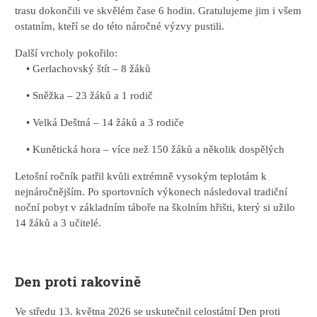
trasu dokončili ve skvělém čase 6 hodin. Gratulujeme jim i všem
ostatním, kteří se do této náročné výzvy pustili.
Další vrcholy pokořilo:
• Gerlachovský štít – 8 žáků
• Sněžka – 23 žáků a 1 rodič
• Velká Deštná – 14 žáků a 3 rodiče
• Kunětická hora – více než 150 žáků a několik dospělých
Letošní ročník patřil kvůli extrémně vysokým teplotám k
nejnáročnějším. Po sportovních výkonech následoval tradiční
noční pobyt v základním táboře na školním hřišti, který si užilo
14 žáků a 3 učitelé.
Den proti rakovině
Ve středu 13. května 2026 se uskutečnil celostátní Den proti