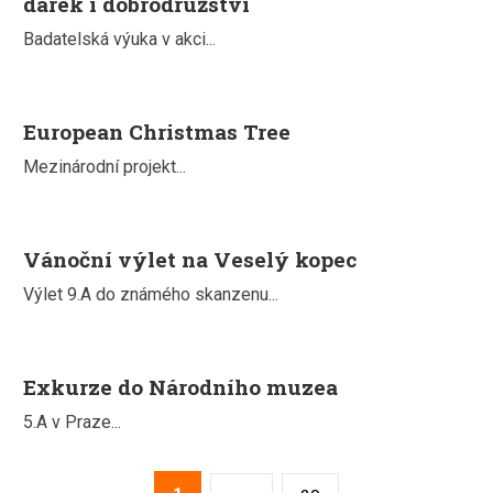
dárek i dobrodružství
Badatelská výuka v akci...
European Christmas Tree
Mezinárodní projekt...
Vánoční výlet na Veselý kopec
Výlet 9.A do známého skanzenu...
Exkurze do Národního muzea
5.A v Praze...
2
3
4