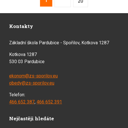
1
Následující
20
Kontakty
Základní škola Pardubice - Spořilov, Kotkova 1287
Kotkova 1287
530 03 Pardubice
ekonom@zs-sporilov.eu
obedy@zs-sporilov.eu
Telefon:
466 652 387
,
466 652 391
Nejčastěji hledáte