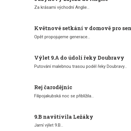
Za krásami východní Anglie...
Květnové setkání v domově pro se
Opět propojujeme generace...
Výlet 9.A do údolí řeky Doubravy
Putování malebnou trasou podél řeky Doubravy...
Rej čarodějnic
Filipojakubská noc se přiblížila...
9.B navštívila Ležáky
Jarní výlet 9.B...