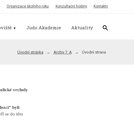
Organizace školního roku
Konzultační hodiny
Kontakty
viště
Judo Akademie
Aktuality
Úvodní stránka
Archiv 7. A
Úvodní strana
bolické vrcholy
ezci“ byli
ří se do této