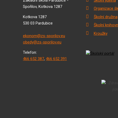
Základní škola Pardubice -
Školní jídelna
Spořilov, Kotkova 1287
Organizace šk
Kotkova 1287
Školní družina
530 03 Pardubice
Školní knihov
Kroužky
ekonom@zs-sporilov.eu
obedy@zs-sporilov.eu
Telefon:
466 652 387
,
466 652 391