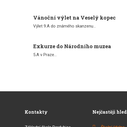
Vánoční výlet na Veselý kopec
Výlet 9.A do známého skanzenu...
Exkurze do Národního muzea
5.A v Praze...
Kontakty
Nejčastěji hle