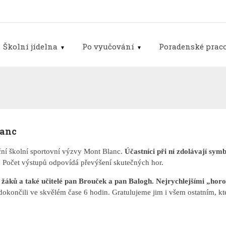
Školní jídelna
Po vyučování
Poradenské praco
lanc
iční školní sportovní výzvy Mont Blanc.
Účastníci při ní zdolávají sym
.
Počet výstupů odpovídá převýšení skutečných hor.
 žáků a také učitelé pan Brouček a pan Balogh. Nejrychlejšími „horol
u dokončili ve skvělém čase 6 hodin. Gratulujeme jim i všem ostatním, kte