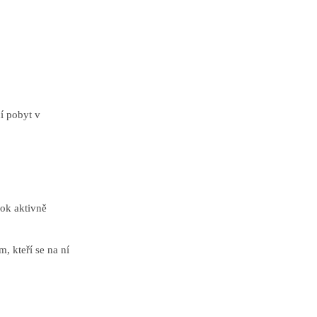
í pobyt v
rok aktivně
, kteří se na ní