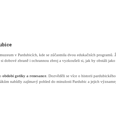
ubice
 muzeum v Pardubicích, kde se zúčastnila dvou edukačních programů. Ž
i si dobové zbraně i ochrannou zbroj a vyzkoušeli si, jak by obstáli jako s
do
období gotiky a renesance
. Dozvěděli se více o historii pardubickéh
my žákům nabídly zajímavý pohled do minulosti Pardubic a jejich význam