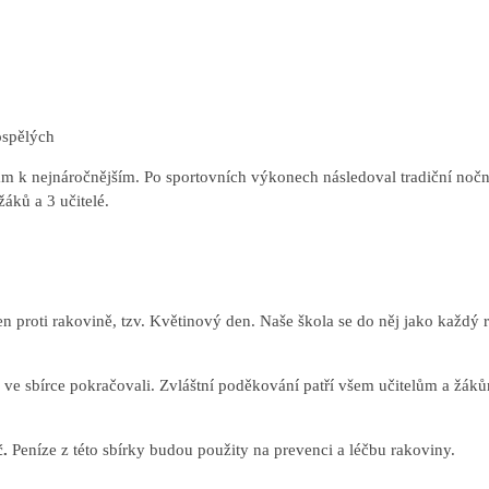
ospělých
ám k nejnáročnějším. Po sportovních výkonech následoval tradiční nočn
žáků a 3 učitelé.
en proti rakovině, tzv. Květinový den. Naše škola se do něj jako každý 
ve sbírce pokračovali. Zvláštní poděkování patří všem učitelům a žákům
.
Peníze z této sbírky budou použity na prevenci a léčbu rakoviny.