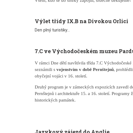
Všem, kdo se do sbírky zapojili, srdečně děkujeme!
Výlet třídy IX.B na Divokou Orlici
Den plný turistiky...
7.C ve Východočeském muzeu Pard
V rámci Dne dětí navštívila třída 7.C Východočeské
seznámili s
vojenstvím v době Pernštejnů
, prohlédl
obyčejní vojáci v 16. století.
Druhý program je v zámeckých expozicích zavedl 
Pernštejnů i architektuře 15. a 16. století. Progra
historických památek.
Jazykový zájezd do Anglie