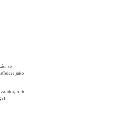
áci se
třelci i jako
o zámku, rodu
ných