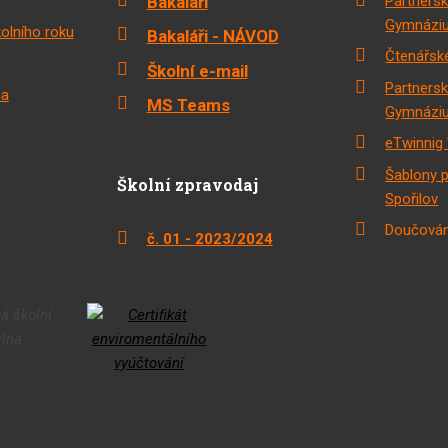
Bakaláři
Partnersk
Gymnáziu
olního roku
Bakaláři - NÁVOD
Čtenářské
Školní e-mail
Partnersk
na
MS Teams
Gymnáziu
eTwinnig 
Šablony 
Školní zpravodaj
Spořilov
Doučován
č. 01 - 2023/2024