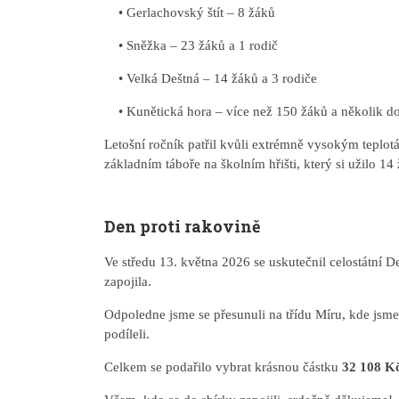
• Gerlachovský štít – 8 žáků
• Sněžka – 23 žáků a 1 rodič
• Velká Deštná – 14 žáků a 3 rodiče
• Kunětická hora – více než 150 žáků a několik d
Letošní ročník patřil kvůli extrémně vysokým teplot
základním táboře na školním hřišti, který si užilo 14 
Den proti rakovině
Ve středu 13. května 2026 se uskutečnil celostátní D
zapojila.
Odpoledne jsme se přesunuli na třídu Míru, kde jsme 
podíleli.
Celkem se podařilo vybrat krásnou částku
32 108 Kč