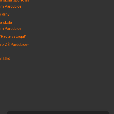
á škola Sportovní
m Pardubice
 dílny
á škola
m Pardubice
"Račte vstoupit"
pro ZŠ Pardubice-
í žáků