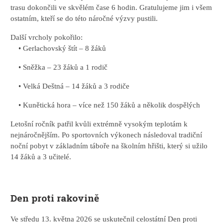
trasu dokončili ve skvělém čase 6 hodin. Gratulujeme jim i všem
ostatním, kteří se do této náročné výzvy pustili.
Další vrcholy pokořilo:
• Gerlachovský štít – 8 žáků
• Sněžka – 23 žáků a 1 rodič
• Velká Deštná – 14 žáků a 3 rodiče
• Kunětická hora – více než 150 žáků a několik dospělých
Letošní ročník patřil kvůli extrémně vysokým teplotám k
nejnáročnějším. Po sportovních výkonech následoval tradiční
noční pobyt v základním táboře na školním hřišti, který si užilo
14 žáků a 3 učitelé.
Den proti rakovině
Ve středu 13. května 2026 se uskutečnil celostátní Den proti