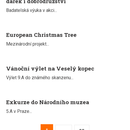
dárek i dobrodružství
Badatelská výuka v akci...
European Christmas Tree
Mezinárodní projekt...
Vánoční výlet na Veselý kopec
Výlet 9.A do známého skanzenu...
Exkurze do Národního muzea
5.A v Praze...
2
3
4