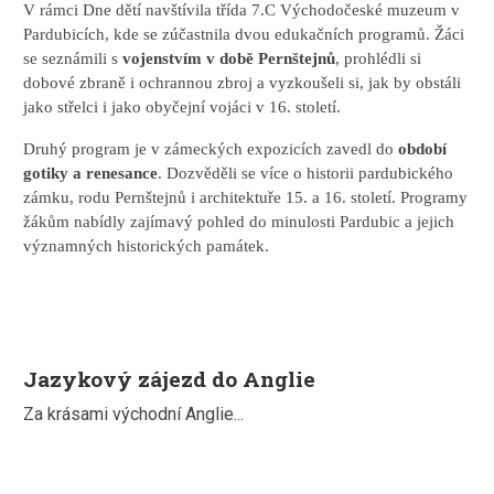
V rámci Dne dětí navštívila třída 7.C Východočeské muzeum v
Pardubicích, kde se zúčastnila dvou edukačních programů. Žáci
se seznámili s
vojenstvím v době Pernštejnů
, prohlédli si
dobové zbraně i ochrannou zbroj a vyzkoušeli si, jak by obstáli
jako střelci i jako obyčejní vojáci v 16. století.
Druhý program je v zámeckých expozicích zavedl do
období
gotiky a renesance
. Dozvěděli se více o historii pardubického
zámku, rodu Pernštejnů i architektuře 15. a 16. století. Programy
žákům nabídly zajímavý pohled do minulosti Pardubic a jejich
významných historických památek.
Jazykový zájezd do Anglie
Za krásami východní Anglie...