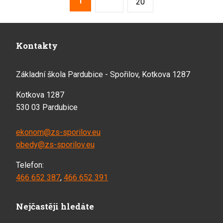
1
Následující
20
Kontakty
Základní škola Pardubice - Spořilov, Kotkova 1287
Kotkova 1287
530 03 Pardubice
ekonom@zs-sporilov.eu
obedy@zs-sporilov.eu
Telefon:
466 652 387
,
466 652 391
Nejčastěji hledáte