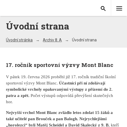
Úvodní strana
Úvodní stránka
Archiv 8. A
Úvodní strana
17. ročník sportovní výzvy Mont Blanc
V pátek 19. června 2026 proběhl již 17. ročník tradiční školní
sportovní výzvy Mont Blanc.
Účastníci při ní zdolávají
symbolické vrcholy opakovanými výstupy z přízemí do 2.
patra a zpět.
Počet výstupů odpovídá převýšení skutečných
hor.
Nejvyšší vrchol Mont Blanc zvládlo letos zdolat 15 žáků a
také učitelé pan Brouček a pan Balogh. Nejrychlejšími
„horolezci“ byli Matěj Scheidel a David Skalecký z 9. B
, kteří