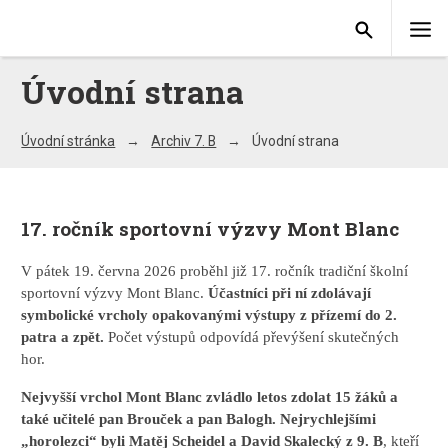
Úvodní strana
Úvodní stránka
Archiv 7. B
Úvodní strana
17. ročník sportovní výzvy Mont Blanc
V pátek 19. června 2026 proběhl již 17. ročník tradiční školní
sportovní výzvy Mont Blanc.
Účastníci při ní zdolávají
symbolické vrcholy opakovanými výstupy z přízemí do 2.
patra a zpět.
Počet výstupů odpovídá převýšení skutečných
hor.
Nejvyšší vrchol Mont Blanc zvládlo letos zdolat 15 žáků a
také učitelé pan Brouček a pan Balogh. Nejrychlejšími
„horolezci“ byli Matěj Scheidel a David Skalecký z 9. B
, kteří