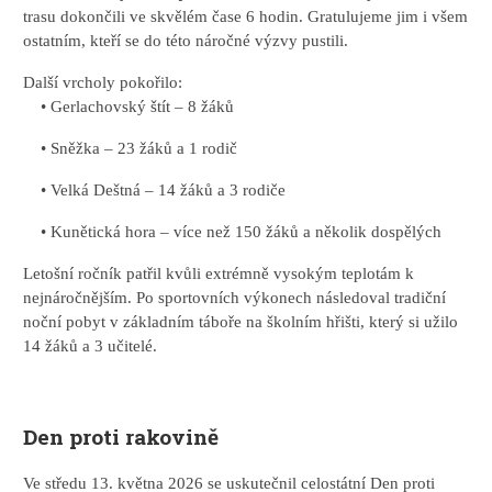
trasu dokončili ve skvělém čase 6 hodin. Gratulujeme jim i všem
ostatním, kteří se do této náročné výzvy pustili.
Další vrcholy pokořilo:
• Gerlachovský štít – 8 žáků
• Sněžka – 23 žáků a 1 rodič
• Velká Deštná – 14 žáků a 3 rodiče
• Kunětická hora – více než 150 žáků a několik dospělých
Letošní ročník patřil kvůli extrémně vysokým teplotám k
nejnáročnějším. Po sportovních výkonech následoval tradiční
noční pobyt v základním táboře na školním hřišti, který si užilo
14 žáků a 3 učitelé.
Den proti rakovině
Ve středu 13. května 2026 se uskutečnil celostátní Den proti