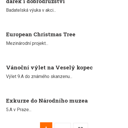
dárek i dobrodružství
Badatelská výuka v akci...
European Christmas Tree
Mezinárodní projekt...
Vánoční výlet na Veselý kopec
Výlet 9.A do známého skanzenu...
Exkurze do Národního muzea
5.A v Praze...
2
3
4