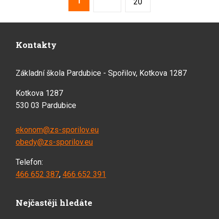
1
Následující
20
Kontakty
Základní škola Pardubice - Spořilov, Kotkova 1287
Kotkova 1287
530 03 Pardubice
ekonom@zs-sporilov.eu
obedy@zs-sporilov.eu
Telefon:
466 652 387
,
466 652 391
Nejčastěji hledáte