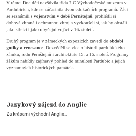
V rámci Dne dětí navštívila třída 7.C Východočeské muzeum v
Pardubicích, kde se zúčastnila dvou edukačních programů. Žáci
se seznámili s
vojenstvím v době Pernštejnů
, prohlédli si
dobové zbraně i ochrannou zbroj a vyzkoušeli si, jak by obstáli
jako střelci i jako obyčejní vojáci v 16. století.
Druhý program je v zámeckých expozicích zavedl do
období
gotiky a renesance
. Dozvěděli se více o historii pardubického
zámku, rodu Pernštejnů i architektuře 15. a 16. století. Programy
žákům nabídly zajímavý pohled do minulosti Pardubic a jejich
významných historických památek.
Jazykový zájezd do Anglie
Za krásami východní Anglie...