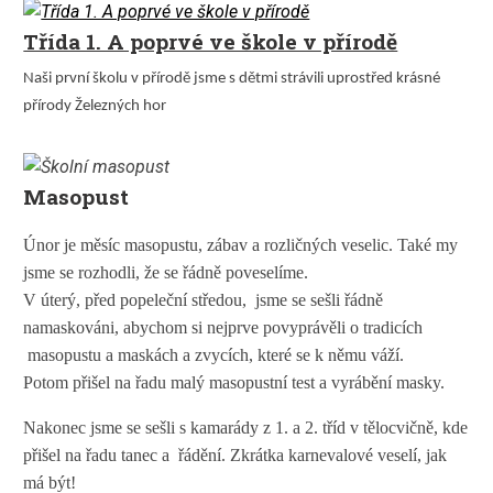
Třída 1. A poprvé ve škole v přírodě
Naši první školu v přírodě jsme s dětmi strávili uprostřed krásné
přírody Železných hor
Masopust
Únor je měsíc masopustu, zábav a rozličných veselic. Také my
jsme se rozhodli, že se řádně poveselíme.
V úterý, před popeleční středou, jsme se sešli řádně
namaskováni, abychom si nejprve povyprávěli o tradicích
masopustu a maskách a zvycích, které se k němu váží.
Potom přišel na řadu malý masopustní test a vyrábění masky.
Nakonec jsme se sešli s kamarády z 1. a 2. tříd v tělocvičně, kde
přišel na řadu tanec a řádění. Zkrátka karnevalové veselí, jak
má být!