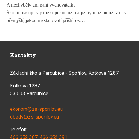
A nechyběly ani paní vychovatelky.
Školní masopust jsme si pěkně užili a již nyní už mnozí z nás
přemýšlí, jakou masku zvolí příští rok…
Kontakty
Základní škola Pardubice - Spořilov, Kotkova 1287
Kotkova 1287
530 03 Pardubice
ekonom@zs-sporilov.eu
obedy@zs-sporilov.eu
Telefon:
466 652 387
,
466 652 391