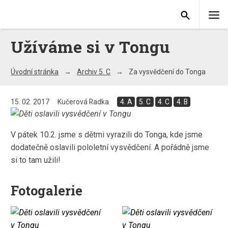
Užíváme si v Tongu
Úvodní stránka
Archiv 5. C
Za vysvědčení do Tonga
15. 02. 2017
Kučerová Radka
4. A
5. C
4. C
4. B
V pátek 10.2. jsme s dětmi vyrazili do Tonga, kde jsme
dodatečně oslavili pololetní vysvědčení. A pořádně jsme
si to tam užili!
Fotogalerie