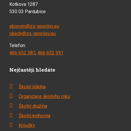
Kotkova 1287
530 03 Pardubice
ekonom@zs-sporilov.eu
obedy@zs-sporilov.eu
Telefon:
466 652 387
,
466 652 391
Nejčastěji hledáte
Školní jídelna
Organizace školního roku
Školní družina
Školní knihovna
Kroužky