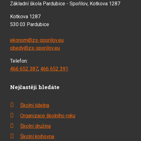
Základní škola Pardubice - Spořilov, Kotkova 1287
Kotkova 1287
530 03 Pardubice
ekonom@zs-sporilov.eu
obedy@zs-sporilov.eu
Telefon:
466 652 387
,
466 652 391
Nejčastěji hledáte
Školní jídelna
Organizace školního roku
Školní družina
Školní knihovna