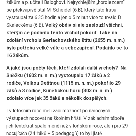
žákům a p. učiteli Baloghovi. Nejrychlejším „horolezcem“
se překvapivě stal M. Scheidel (6.B), který tuto trasu
vystoupal za 6.35 hodin a jen o 5 minut více to trvalo D.
Skaleckému (6.B).
Velký obdiv si ale zaslouží všichni,
kterým se podařilo tento vrchol pokořit. Také na
zdolání vrcholu Gerlachovského štítu (2655 m. n.m.)
bylo potřeba velké vůle a sebezapření. Podařilo se to
16 žákům.
A jaké jsou počty těch, kteří zdolali další vrcholy? Na
Sněžku (1602 m. n. m.) vystoupalo 17 žáků a 2
rodiče, Velkou Deštnou (1115 m. n. m.) pokořilo 29
žáků a 3 rodiče, Kunětickou horu (303 m. n. m.)
zdolalo více jak 35 žáků a několik dospělých.
I v letošním roce měli žáci možnost po náročných
výstupech nocovat na školním hřišti. V základním táboře
jich tentokrát spalo méně než v loňském roce, ale i pro 29
nocujících (24 žáků + 5 pedagogů) to byl jistě