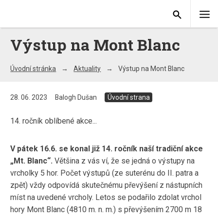
Výstup na Mont Blanc
Úvodní stránka
Aktuality
Výstup na Mont Blanc
28. 06. 2023
Balogh Dušan
Úvodní strana
14. ročník oblíbené akce...
V pátek 16.6. se konal již 14. ročník naší tradiční akce
„Mt. Blanc“.
Většina z vás ví, že se jedná o výstupy na
vrcholky 5 hor. Počet výstupů (ze suterénu do II. patra a
zpět) vždy odpovídá skutečnému převýšení z nástupních
míst na uvedené vrcholy. Letos se podařilo zdolat vrchol
hory Mont Blanc (4810 m. n. m.) s převýšením 2700 m 18