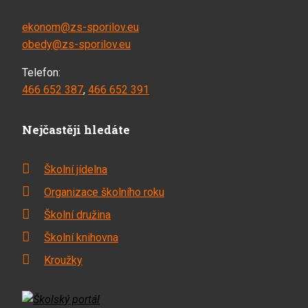
ekonom@zs-sporilov.eu
obedy@zs-sporilov.eu
Telefon:
466 652 387
,
466 652 391
Nejčastěji hledáte
Školní jídelna
Organizace školního roku
Školní družina
Školní knihovna
Kroužky