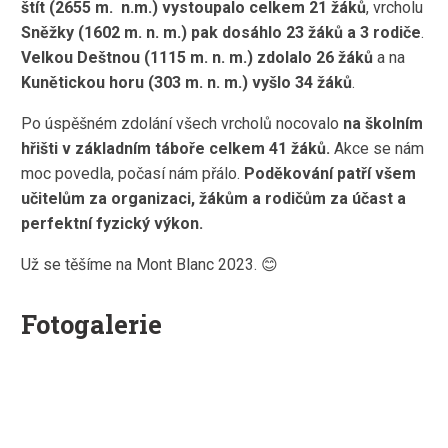
štít (2655 m. n.m.) vystoupalo celkem 21 žáků
, vrcholu
Sněžky (1602 m. n. m.) pak dosáhlo 23 žáků a 3 rodiče
.
Velkou Deštnou (1115 m. n. m.) zdolalo 26 žáků
a na
Kunětickou horu (303 m. n. m.) vyšlo 34 žáků
.
Po úspěšném zdolání všech vrcholů nocovalo
na školním
hřišti v základním táboře celkem 41 žáků.
Akce se nám
moc povedla, počasí nám přálo.
Poděkování patří všem
učitelům za organizaci, žákům a rodičům za účast a
perfektní fyzický výkon.
Už se těšíme na Mont Blanc 2023. 😊
Fotogalerie