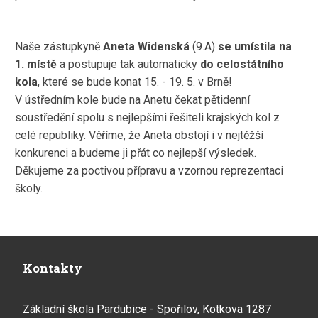
Naše zástupkyně
Aneta Widenská
(9.A)
se umístila na
1. místě
a postupuje tak automaticky
do celostátního
kola
, které se bude konat 15. - 19. 5. v Brně!
V ústředním kole bude na Anetu čekat pětidenní
soustředění spolu s nejlepšími řešiteli krajských kol z
celé republiky. Věříme, že Aneta obstojí i v nejtěžší
konkurenci a budeme ji přát co nejlepší výsledek.
Děkujeme za poctivou přípravu a vzornou reprezentaci
školy.
Kontakty
Základní škola Pardubice - Spořilov, Kotkova 1287