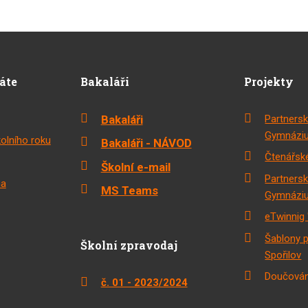
dáte
Bakaláři
Projekty
Bakaláři
Partnersk
Gymnáziu
olního roku
Bakaláři - NÁVOD
Čtenářské
Školní e-mail
Partnersk
na
MS Teams
Gymnáziu
eTwinnig 
Šablony 
Školní zpravodaj
Spořilov
Doučován
č. 01 - 2023/2024