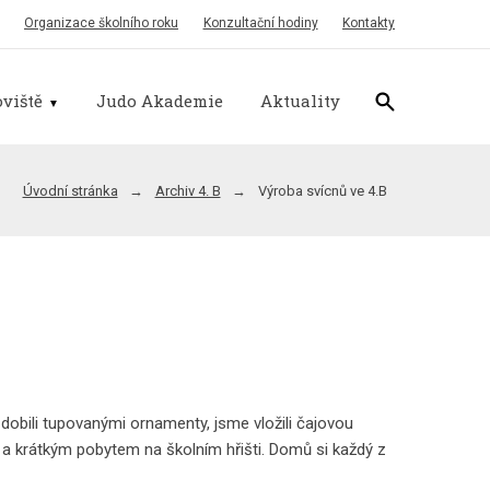
Organizace školního roku
Konzultační hodiny
Kontakty
viště
Judo Akademie
Aktuality
Úvodní stránka
Archiv 4. B
Výroba svícnů ve 4.B
dobili tupovanými ornamenty, jsme vložili čajovou
u a krátkým pobytem na školním hřišti. Domů si každý z