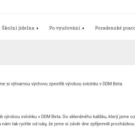
Školní jídelna
Po vyučování
Poradenské praco
me si výtvarnou výchovu zpestřili výrobou svícínku v DDM Beta.
li výrobou svícínku v DDM Beta. Do skleněného kalíšku, který jsme oz
la nám tak rychle od ruky, že jsme si závěr dne zpříjemnili procházko