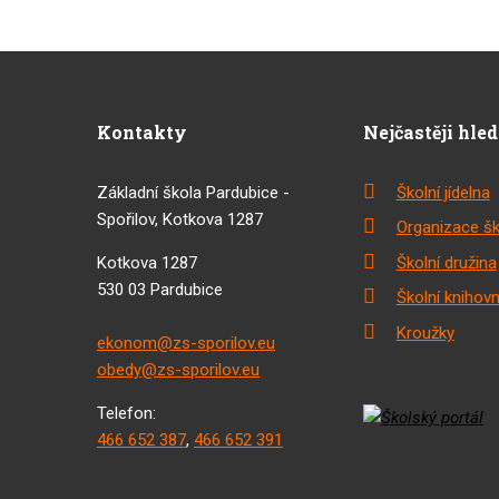
Kontakty
Nejčastěji hle
Základní škola Pardubice -
Školní jídelna
Spořilov, Kotkova 1287
Organizace šk
Kotkova 1287
Školní družina
530 03 Pardubice
Školní knihov
Kroužky
ekonom@zs-sporilov.eu
obedy@zs-sporilov.eu
Telefon:
466 652 387
,
466 652 391