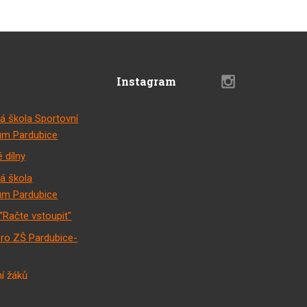
Instagram
á škola Sportovní
m Pardubice
 dílny
á škola
m Pardubice
"Račte vstoupit"
pro ZŠ Pardubice-
í žáků