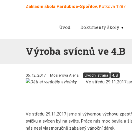
Základní škola Pardubice-Spořilov
, Kotkova 1287
Úvod
Dokumenty školy
Výroba svícnů ve 4.B
06. 12. 2017
Moslerová Alena
Úvodní strana
4. B
Ve středu 29.11.2017 js
Ve středu 29.11.2017 jsme si výtvarnou výchovu zpestři
svíčku a svícen byl na světe. Práce nás moc bavila a š
nás nesl vlastnoručně zabalený vánoční dárek.