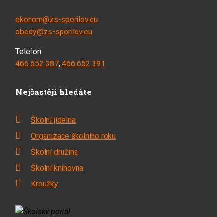
ekonom@zs-sporilov.eu
obedy@zs-sporilov.eu
Telefon:
466 652 387
,
466 652 391
Nejčastěji hledáte
Školní jídelna
Organizace školního roku
Školní družina
Školní knihovna
Kroužky