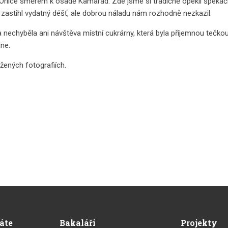
rlice směrem k osadě Kamarád. Zde jsme si tradičně opekli špekáčky a
 zastihl vydatný déšť, ale dobrou náladu nám rozhodně nezkazil.
a nechyběla ani návštěva místní cukrárny, která byla příjemnou tečko
dne.
ožených fotografiích.
dáte
Bakaláři
Projekty