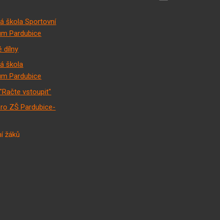
á škola Sportovní
m Pardubice
 dílny
á škola
m Pardubice
"Račte vstoupit"
pro ZŠ Pardubice-
í žáků