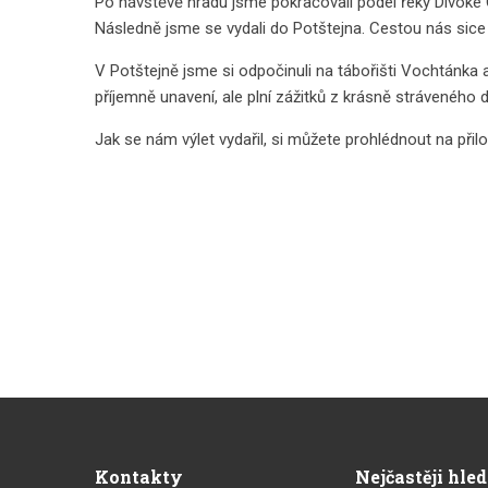
Po návštěvě hradu jsme pokračovali podél řeky Divoké O
Následně jsme se vydali do Potštejna. Cestou nás sice
V Potštejně jsme si odpočinuli na tábořišti Vochtánka 
příjemně unavení, ale plní zážitků z krásně stráveného 
Jak se nám výlet vydařil, si můžete prohlédnout na přil
Kontakty
Nejčastěji hle