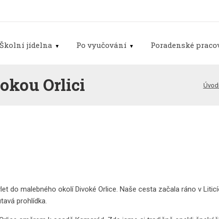
Školní jídelna
Po vyučování
Poradenské pracov
vokou Orlici
Úvodn
ý výlet do malebného okolí Divoké Orlice. Naše cesta začala ráno v Liti
tavá prohlídka.