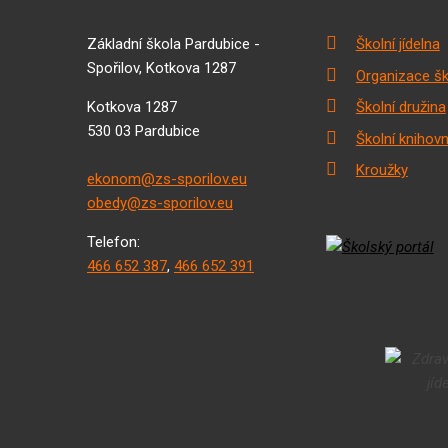
Základní škola Pardubice -
Školní jídelna
Spořilov, Kotkova 1287
Organizace šk
Kotkova 1287
Školní družina
530 03 Pardubice
Školní knihov
Kroužky
ekonom@zs-sporilov.eu
obedy@zs-sporilov.eu
Telefon:
466 652 387
,
466 652 391