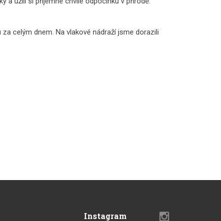
 užili si příjemné chvíle odpočinku v přírodě.
u za celým dnem. Na vlakové nádraží jsme dorazili
Instagram