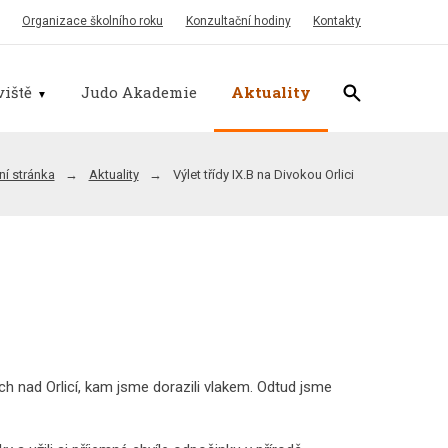
Organizace školního roku
Konzultační hodiny
Kontakty
iště
Judo Akademie
Aktuality
í stránka
Aktuality
Výlet třídy IX.B na Divokou Orlici
cích nad Orlicí, kam jsme dorazili vlakem. Odtud jsme