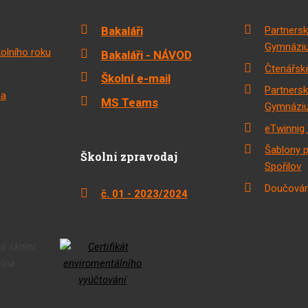
Bakaláři
Partnersk
Gymnáziu
olního roku
Bakaláři - NÁVOD
Čtenářské
Školní e-mail
Partnersk
na
MS Teams
Gymnáziu
eTwinnig 
Šablony 
Školní zpravodaj
Spořilov
Doučován
č. 01 - 2023/2024