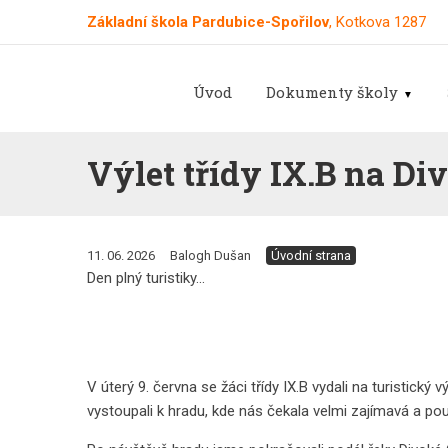
Základní škola Pardubice-Spořilov
, Kotkova 1287
Úvod
Dokumenty školy
Výlet třídy IX.B na Di
11. 06. 2026
Balogh Dušan
Úvodní strana
Den plný turistiky...
V úterý 9. června se žáci třídy IX.B vydali na turistick
vystoupali k hradu, kde nás čekala velmi zajímavá a pou