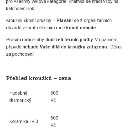
pro všechny věkové kategorie. Známka se hradí vždy na
kalendářní rok.
Kroužek školní družiny –
Plavání
se z organizačních
důvodů v tomto školním roce
konat nebude
.
Prosím rodiče, aby
dodrželi termín platby
. V opačném
případě
nebude Vaše dítě do kroužku zařazeno
. Děkuji
za pochopení.
Přehled kroužků – cena
Hudebně
500
dramatický
Kč
600
Keramika 1+ 3
Kč