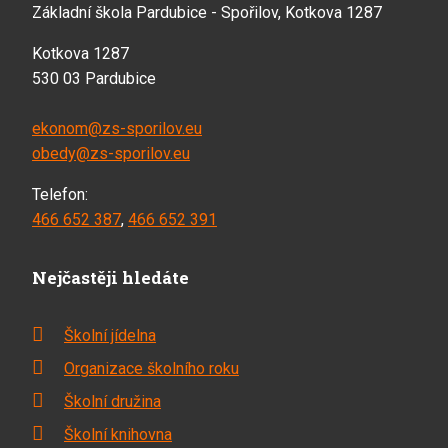
Základní škola Pardubice - Spořilov, Kotkova 1287
Kotkova 1287
530 03 Pardubice
ekonom@zs-sporilov.eu
obedy@zs-sporilov.eu
Telefon:
466 652 387
,
466 652 391
Nejčastěji hledáte
Školní jídelna
Organizace školního roku
Školní družina
Školní knihovna