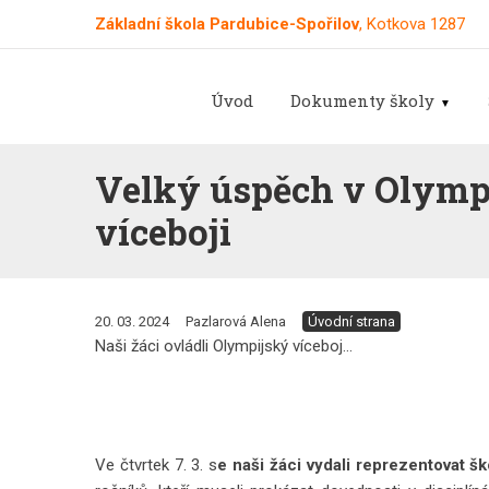
Základní škola Pardubice-Spořilov
, Kotkova 1287
Úvod
Dokumenty školy
Velký úspěch v Olym
víceboji
20. 03. 2024
Pazlarová Alena
Úvodní strana
Naši žáci ovládli Olympijský víceboj...
Ve čtvrtek 7. 3. s
e naši žáci vydali reprezentovat šk