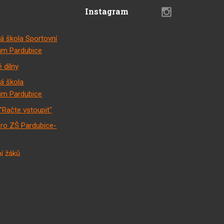
Instagram
á škola Sportovní
m Pardubice
 dílny
á škola
m Pardubice
"Račte vstoupit"
pro ZŠ Pardubice-
í žáků