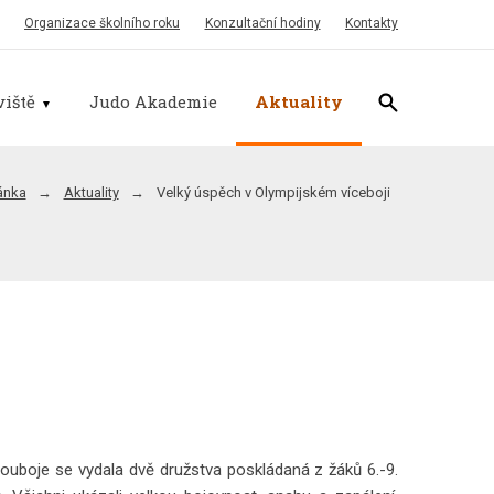
Organizace školního roku
Konzultační hodiny
Kontakty
iště
Judo Akademie
Aktuality
ánka
Aktuality
Velký úspěch v Olympijském víceboji
souboje se vydala dvě družstva poskládaná z žáků 6.-9.