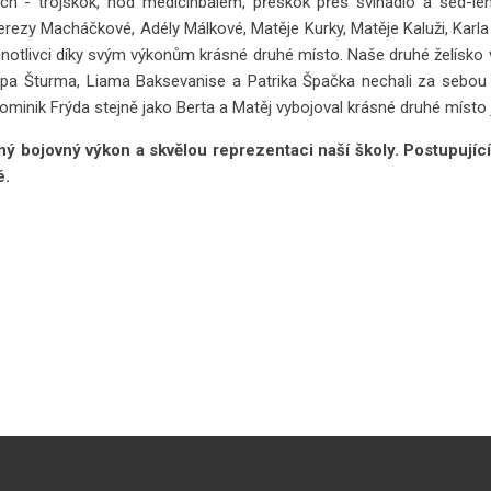
nách - trojskok, hod medicinbalem, přeskok přes švihadlo a sed-leh
Terezy Macháčkové, Adély Málkové, Matěje Kurky, Matěje Kaluži, Karla
ednotlivci díky svým výkonům krásné druhé místo. Naše druhé želísko 
ipa Šturma, Liama Baksevanise a Patrika Špačka nechali za sebou 
ominik Frýda stejně jako Berta a Matěj vybojoval krásné druhé místo j
 bojovný výkon a skvělou reprezentaci naší školy. Postupující
é.