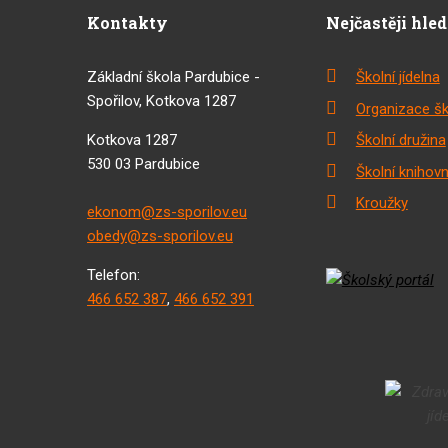
Kontakty
Nejčastěji hle
Základní škola Pardubice -
Školní jídelna
Spořilov, Kotkova 1287
Organizace šk
Kotkova 1287
Školní družina
530 03 Pardubice
Školní knihov
Kroužky
ekonom@zs-sporilov.eu
obedy@zs-sporilov.eu
Telefon:
466 652 387
,
466 652 391