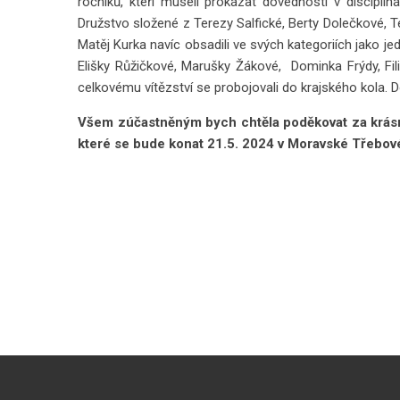
ročníků, kteří museli prokázat dovednosti v disciplí
Družstvo složené z Terezy Salfické, Berty Dolečkové, 
Matěj Kurka navíc obsadili ve svých kategoriích jako j
Elišky Růžičkové, Marušky Žákové, Dominka Frýdy, Fil
celkovému vítězství se probojovali do krajského kola. D
Všem zúčastněným bych chtěla poděkovat za krásný
které se bude konat 21.5. 2024 v Moravské Třebov