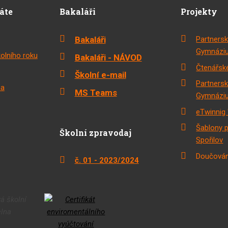
dáte
Bakaláři
Projekty
Bakaláři
Partnersk
Gymnáziu
olního roku
Bakaláři - NÁVOD
Čtenářské
Školní e-mail
Partnersk
na
MS Teams
Gymnáziu
eTwinnig 
Šablony 
Školní zpravodaj
Spořilov
Doučován
č. 01 - 2023/2024