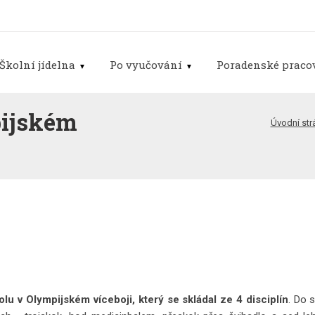
Školní jídelna
Po vyučování
Poradenské pracov
pijském
Úvodní str
olu v Olympijském víceboji, který se skládal ze 4 disciplín
. Do 