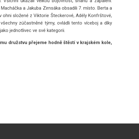
. Všichni ukázali velkou bojovnost, snahu a zapálení.
 Macháčka a Jakuba Zirnsáka obsadili 7. místo. Berta a
v ohni složené z Viktorie Šteckerové, Adély Konfrštové,
všechny zúčastněné týmy, ovládli tento víceboj a díky
ako jednotlivec ve své kategorii.
mu družstvu přejeme hodně štěstí v krajském kole,