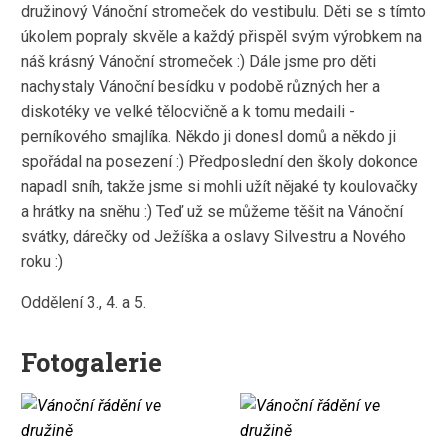
družinový Vánoční stromeček do vestibulu. Děti se s tímto
úkolem popraly skvěle a každý přispěl svým výrobkem na
náš krásný Vánoční stromeček :) Dále jsme pro děti
nachystaly Vánoční besídku v podobě různých her a
diskotéky ve velké tělocvičně a k tomu medaili -
perníkového smajlíka. Někdo ji donesl domů a někdo ji
spořádal na posezení :) Předposlední den školy dokonce
napadl sníh, takže jsme si mohli užít nějaké ty koulovačky
a hrátky na sněhu :) Teď už se můžeme těšit na Vánoční
svátky, dárečky od Ježíška a oslavy Silvestru a Nového
roku :)
Oddělení 3., 4. a 5.
Fotogalerie