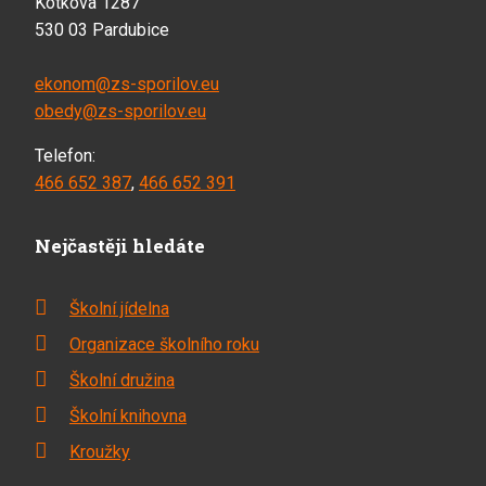
Kotkova 1287
530 03 Pardubice
ekonom@zs-sporilov.eu
obedy@zs-sporilov.eu
Telefon:
466 652 387
,
466 652 391
Nejčastěji hledáte
Školní jídelna
Organizace školního roku
Školní družina
Školní knihovna
Kroužky