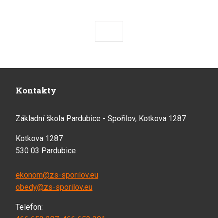
Předchozí
Následující
Kontakty
Základní škola Pardubice - Spořilov, Kotkova 1287
Kotkova 1287
530 03 Pardubice
ekonom@zs-sporilov.eu
obedy@zs-sporilov.eu
Telefon: