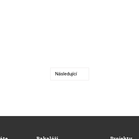
Následující
Předchozí
dáte
Bakaláři
Projekty