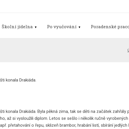
Školní jídelna
Po vyučování
Poradenské praco
šti konala Drakiáda.
šti konala Drakiáda. Byla pěkná zima, tak se děti na začátek zahřál
ho, až si vysloužili diplom. Letos se sešlo i několik ručně vyrobených 
apř. přetahování o řepu, sklizeň brambor, hrabání listí, sbírání jedl