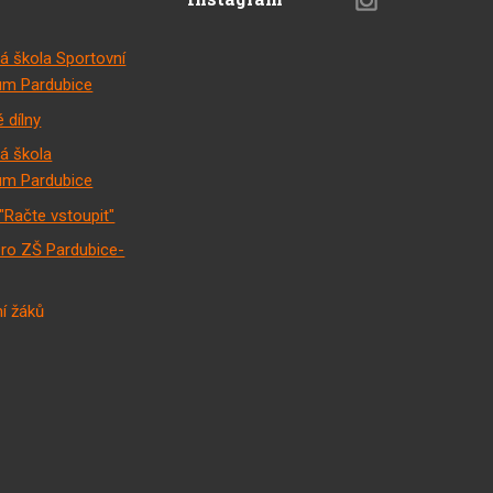
á škola Sportovní
m Pardubice
 dílny
á škola
m Pardubice
"Račte vstoupit"
pro ZŠ Pardubice-
í žáků