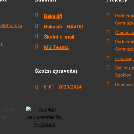
Bakaláři
Partnersk
Gymnáziu
olního roku
Bakaláři - NÁVOD
Čtenářské
Školní e-mail
Partnersk
na
MS Teams
Gymnáziu
eTwinnig 
Šablony 
Školní zpravodaj
Spořilov
Doučován
č. 01 - 2023/2024