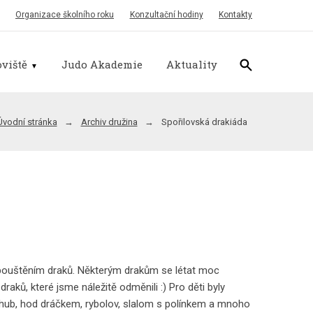
Organizace školního roku
Konzultační hodiny
Kontakty
viště
Judo Akademie
Aktuality
Úvodní stránka
Archiv družina
Spořilovská drakiáda
y pouštěním draků. Některým drakům se létat moc
draků, které jsme náležitě odměnili :) Pro děti byly
ých hub, hod dráčkem, rybolov, slalom s polínkem a mnoho