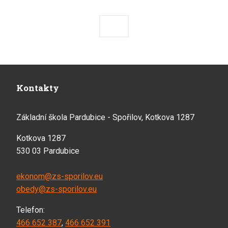
Předchozí
Následující
Kontakty
Základní škola Pardubice - Spořilov, Kotkova 1287
Kotkova 1287
530 03 Pardubice
ekonom@zs-sporilov.eu
obedy@zs-sporilov.eu
Telefon:
466 652 387
,
466 652 391