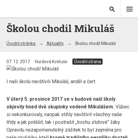
Školou chodil Mikuláš
Úvodní stránka
Aktuality
Školou chodil Mikuláš
07. 12. 2017
Hurdová Květuše
Úvodní strana
I naši školu navštívili Mikuláš, anděl a čert.
V úterý 5. prosince 2017 se v budově naší školy
objevily hned dvě skupinky vedené Mikulášem.
Vůbec
si nekonkurovaly, naopak stihly navštívit všechny naše
třídy a jak potěšit, tak i postrašit „trochu zlobivé“ žáky.
Opravdu nezapomenutelný zážitek to byl zejména pro
naše prvňáčky, kteří
kromě tradičního perníčku dostali