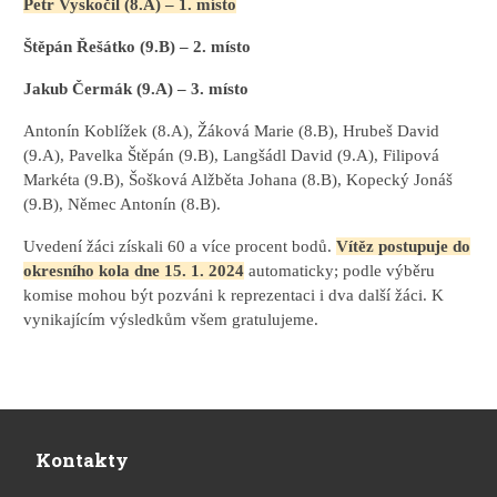
Petr Vyskočil (8.A) – 1. místo
Štěpán Řešátko (9.B) – 2. místo
Jakub Čermák (9.A) – 3. místo
Antonín Koblížek (8.A), Žáková Marie (8.B), Hrubeš David
(9.A), Pavelka Štěpán (9.B), Langšádl David (9.A), Filipová
Markéta (9.B), Šošková Alžběta Johana (8.B), Kopecký Jonáš
(9.B), Němec Antonín (8.B).
Uvedení žáci získali 60 a více procent bodů.
Vítěz postupuje do
okresního kola dne 15. 1. 2024
automaticky; podle výběru
komise mohou být pozváni k reprezentaci i dva další žáci. K
vynikajícím výsledkům všem gratulujeme.
Kontakty