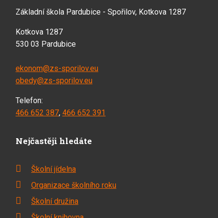
Základní škola Pardubice - Spořilov, Kotkova 1287
Kotkova 1287
530 03 Pardubice
ekonom@zs-sporilov.eu
obedy@zs-sporilov.eu
Telefon:
466 652 387
,
466 652 391
Nejčastěji hledáte
Školní jídelna
Organizace školního roku
Školní družina
Školní knihovna