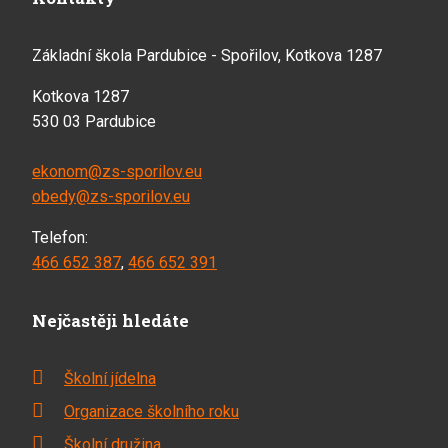
Základní škola Pardubice - Spořilov, Kotkova 1287
Kotkova 1287
530 03 Pardubice
ekonom@zs-sporilov.eu
obedy@zs-sporilov.eu
Telefon:
466 652 387
,
466 652 391
Nejčastěji hledáte
Školní jídelna
Organizace školního roku
Školní družina