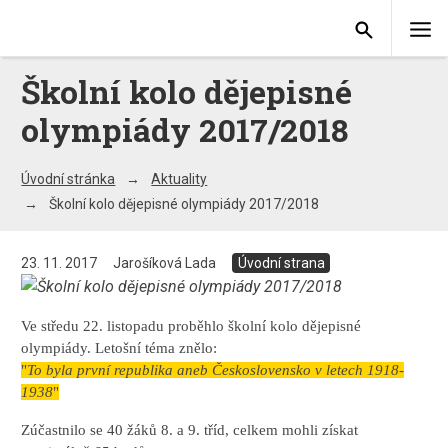
Školní kolo dějepisné
olympiády 2017/2018
Úvodní stránka
Aktuality
Školní kolo dějepisné olympiády 2017/2018
23. 11. 2017
Jarošíková Lada
Úvodní strana
Ve středu 22. listopadu proběhlo školní kolo dějepisné
olympiády. Letošní téma znělo:
"
To byla první republika aneb Československo v letech 1918-
1938
"
Zúčastnilo se 40 žáků 8. a 9. tříd, celkem mohli získat