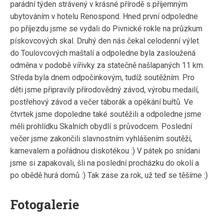
parádní týden strávený v krásné přírodě s příjemným
ubytováním v hotelu Renospond. Hned první odpoledne
po příjezdu jsme se vydali do Pivnické rokle na průzkum
pískovcových skal. Druhý den nás čekal celodenní výlet
do Toulovcových maštalí a odpoledne byla zasloužená
odměna v podobě vířivky za statečně našlapaných 11 km.
Středa byla dnem odpočinkovým, tudíž soutěžním. Pro
děti jsme připravily přírodovědný závod, výrobu medailí,
postřehový závod a večer táborák a opékání buřtů. Ve
čtvrtek jsme dopoledne také soutěžili a odpoledne jsme
měli prohlídku Skalních obydlí s průvodcem. Poslední
večer jsme zakončili slavnostním vyhlášením soutěží,
karnevalem a pořádnou diskotékou :) V pátek po snídani
jsme si zapakovali, šli na poslední procházku do okolí a
po obědě hurá domů :) Tak zase za rok, už teď se těšíme :)
Fotogalerie