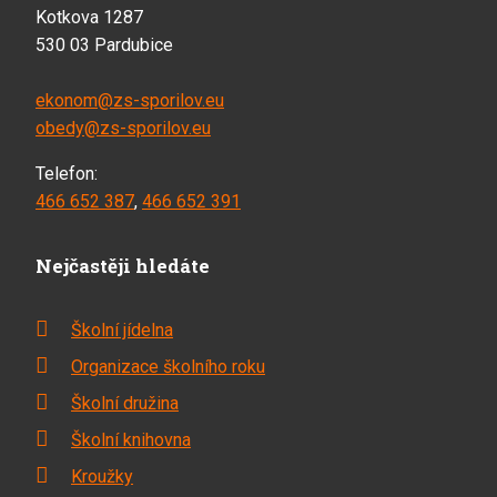
Kotkova 1287
530 03 Pardubice
ekonom@zs-sporilov.eu
obedy@zs-sporilov.eu
Telefon:
466 652 387
,
466 652 391
Nejčastěji hledáte
Školní jídelna
Organizace školního roku
Školní družina
Školní knihovna
Kroužky