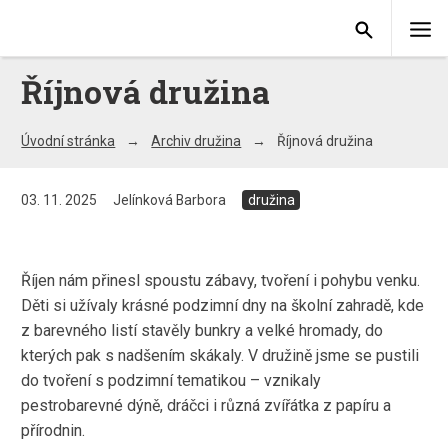
Říjnová družina
Úvodní stránka
Archiv družina
Říjnová družina
03. 11. 2025
Jelínková Barbora
družina
Říjen nám přinesl spoustu zábavy, tvoření i pohybu venku.
Děti si užívaly krásné podzimní dny na školní zahradě, kde
z barevného listí stavěly bunkry a velké hromady, do
kterých pak s nadšením skákaly. V družině jsme se pustili
do tvoření s podzimní tematikou – vznikaly
pestrobarevné dýně, dráčci i různá zvířátka z papíru a
přírodnin.