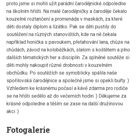
proto jsme si mohli užít parádní čarodějnické odpoledne
na školním hřišti. Na malé čarodějničky a čaroděje čekalo
kouzelné roztančení a promenáda v maskách, za které
děti dostaly diplom a lízátko. Pak se děti pustily do
soutěžení na různých stanovištích, kde na ně čekala
například honička s pavoukem, přetahování lana, chůze na
chůdách, závod na koloběžkách, slalom s koštětem a plno
dalších tématických her a disciplín. Za splněné soutěže si
děti mohly nakoupit různé drobnosti v kouzelném
obchůdku. Po soutěžích se symoblicky spálila naše
spořilovská čarodějnice a společně jsme si opekli buřty :)
Vzhledem ke krásnému počasí a kávě zdarma pro rodiče
se na hřišti sedělo až do večerních hodin :) Děkujeme za
krásné odpoledne a těším se zase na další družinovou
akci :)
Fotogalerie