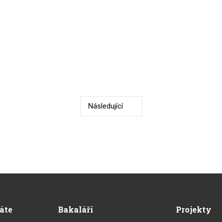
Následující
Předchozí
dáte
Bakaláři
Projekty