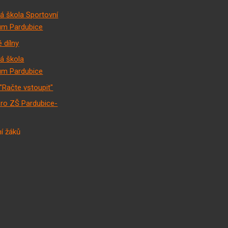
á škola Sportovní
m Pardubice
 dílny
á škola
m Pardubice
"Račte vstoupit"
pro ZŠ Pardubice-
í žáků