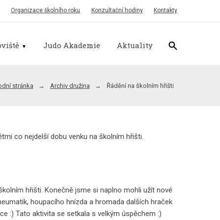
Organizace školního roku
Konzultační hodiny
Kontakty
viště
Judo Akademie
Aktuality
dní stránka
Archiv družina
Řádění na školním hřišti
ětmi co nejdelší dobu venku na školním hřišti.
školním hřišti. Konečně jsme si naplno mohli užít nové
 pneumatik, houpacího hnízda a hromada dalších hraček
ce :) Tato aktivita se setkala s velkým úspěchem :)