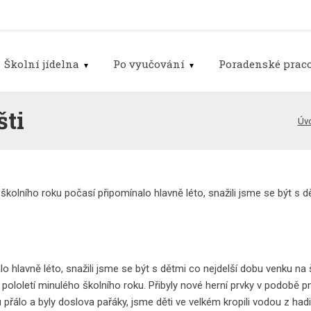
Školní jídelna
Po vyučování
Poradenské praco
šti
Úvo
školního roku počasí připomínalo hlavně léto, snažili jsme se být s d
o hlavně léto, snažili jsme se být s dětmi co nejdelší dobu venku na 
 pololetí minulého školního roku. Přibyly nové herní prvky v podobě
řálo a byly doslova pařáky, jsme děti ve velkém kropili vodou z hadi