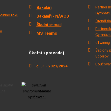
Bakaláři
Partnersk
Gymnáziu
olního roku
Bakaláři - NÁVOD
Čtenářské
Školní e-mail
Partnersk
na
MS Teams
Gymnáziu
eTwinnig 
Šablony 
Školní zpravodaj
Spořilov
Doučován
č. 01 - 2023/2024