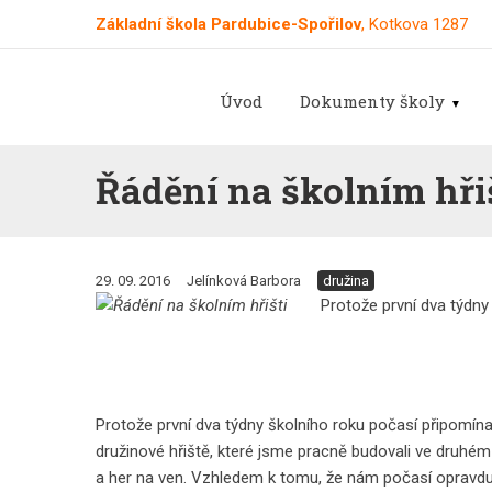
Základní škola Pardubice-Spořilov
, Kotkova 1287
Úvod
Dokumenty školy
Řádění na školním hři
29. 09. 2016
Jelínková Barbora
družina
Protože první dva týdny 
Protože první dva týdny školního roku počasí připomínal
družinové hřiště, které jsme pracně budovali ve druhém
a her na ven. Vzhledem k tomu, že nám počasí opravdu p