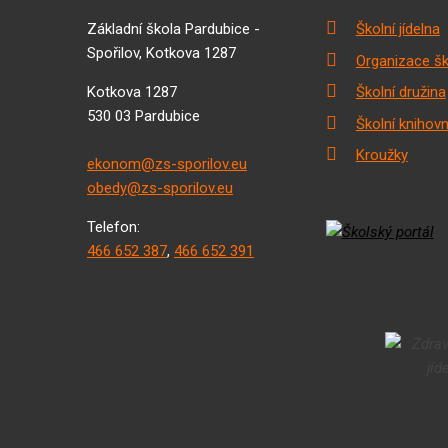
Základní škola Pardubice -
Školní jídelna
Spořilov, Kotkova 1287
Organizace šk
Kotkova 1287
Školní družina
530 03 Pardubice
Školní knihov
Kroužky
ekonom@zs-sporilov.eu
obedy@zs-sporilov.eu
Telefon:
466 652 387
,
466 652 391