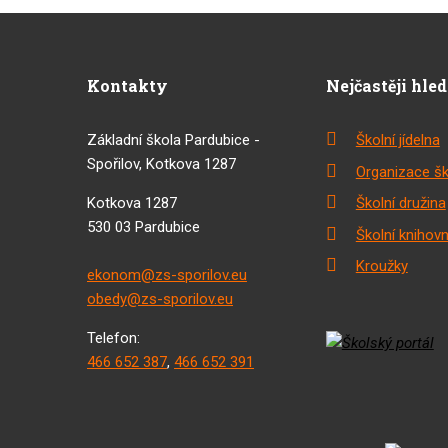
Kontakty
Nejčastěji hle
Základní škola Pardubice -
Školní jídelna
Spořilov, Kotkova 1287
Organizace šk
Kotkova 1287
Školní družina
530 03 Pardubice
Školní knihov
Kroužky
ekonom@zs-sporilov.eu
obedy@zs-sporilov.eu
Telefon:
466 652 387
,
466 652 391