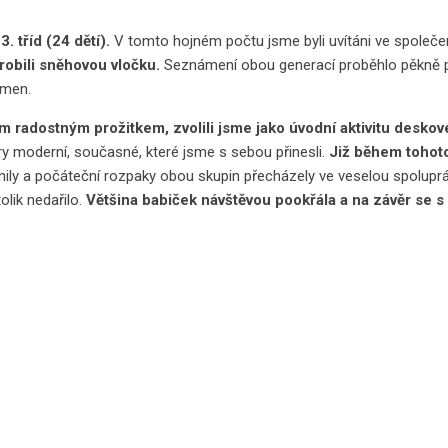
. tříd (24 dětí).
V tomto hojném počtu jsme byli uvítáni ve společ
yrobili sněhovou vločku.
Seznámení obou generací proběhlo pěkně po
smen.
m radostným prožitkem, zvolili jsme jako úvodní aktivitu deskové
hry moderní, současné, které jsme s sebou přinesli.
Již během tohoto
ily a počáteční rozpaky obou skupin přecházely ve veselou spoluprá
lik nedařilo.
Většina babiček návštěvou pookřála a na závěr se s 