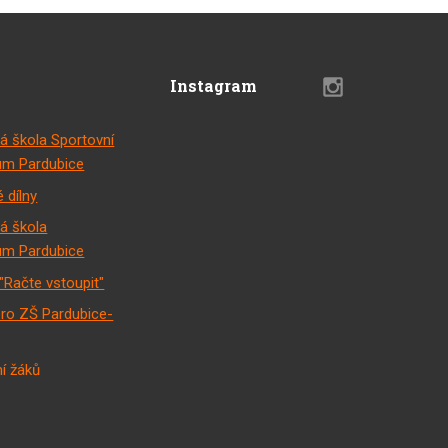
Instagram
á škola Sportovní
m Pardubice
 dílny
á škola
m Pardubice
"Račte vstoupit"
pro ZŠ Pardubice-
í žáků