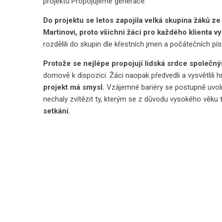
projektu Propojujeme generace.
Do projektu se letos zapojila velká skupina žáků ze 3
Martinovi, proto všichni žáci pro každého klienta v
rozdělili do skupin dle křestních jmen a počátečních pí
Protože se nejlépe propojují lidská srdce společný
domově k dispozici. Žáci naopak předvedli a vysvětlili 
projekt má smysl.
Vzájemné bariéry se postupně uvoln
nechaly zvítězit ty, kterým se z důvodu vysokého věku to
setkání.