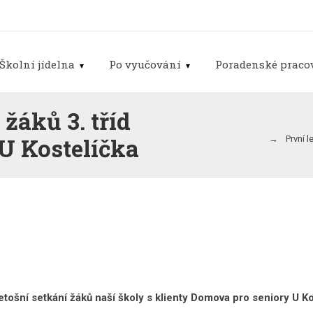
Školní jídelna
Po vyučování
Poradenské pracov
žáků 3. tříd
U Kostelíčka
První 
etošní setkání žáků naší školy s klienty Domova pro seniory U Ko