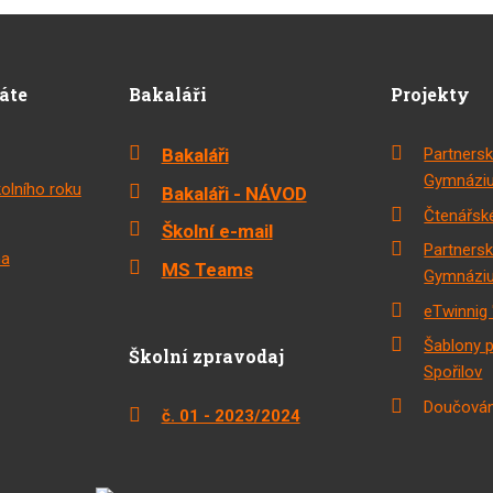
dáte
Bakaláři
Projekty
Bakaláři
Partnersk
Gymnáziu
olního roku
Bakaláři - NÁVOD
Čtenářské
Školní e-mail
Partnersk
na
MS Teams
Gymnáziu
eTwinnig 
Šablony 
Školní zpravodaj
Spořilov
Doučován
č. 01 - 2023/2024