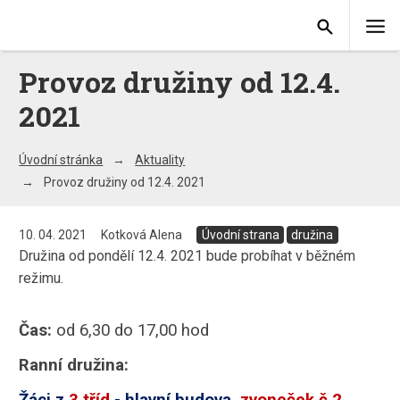
Provoz družiny od 12.4.
2021
Úvodní stránka
Aktuality
Provoz družiny od 12.4. 2021
10. 04. 2021
Kotková Alena
Úvodní strana
družina
Družina od pondělí 12.4. 2021 bude probíhat v běžném
režimu.
Čas:
od 6,30 do 17,00 hod
Ranní družina:
Žáci z
3.tříd
- hlavní budova,
zvoneček č.2