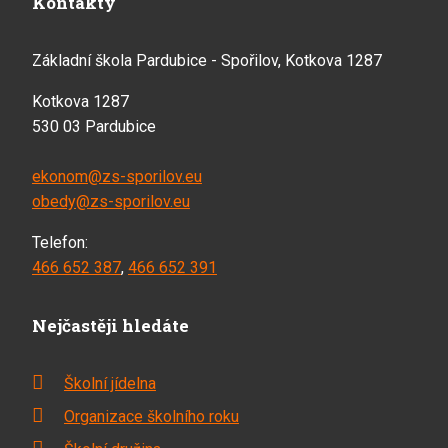
Kontakty
Základní škola Pardubice - Spořilov, Kotkova 1287
Kotkova 1287
530 03 Pardubice
ekonom@zs-sporilov.eu
obedy@zs-sporilov.eu
Telefon:
466 652 387
,
466 652 391
Nejčastěji hledáte
Školní jídelna
Organizace školního roku