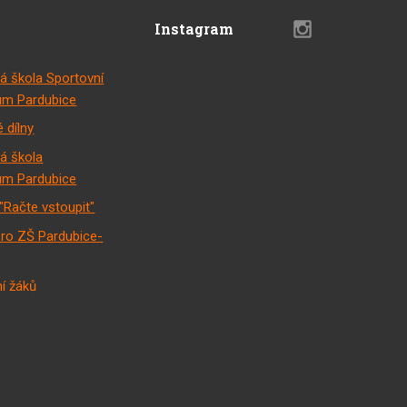
Instagram
á škola Sportovní
m Pardubice
 dílny
á škola
m Pardubice
"Račte vstoupit"
pro ZŠ Pardubice-
í žáků