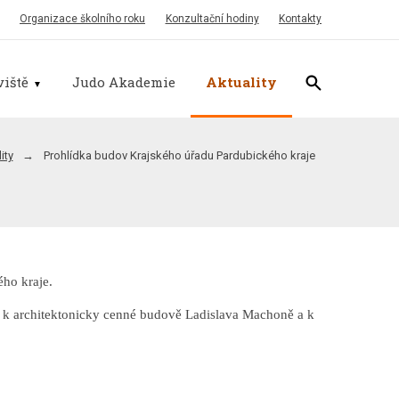
Organizace školního roku
Konzultační hodiny
Kontakty
iště
Judo Akademie
Aktuality
ity
Prohlídka budov Krajského úřadu Pardubického kraje
ého kraje.
ku k architektonicky cenné budově Ladislava Machoně a k