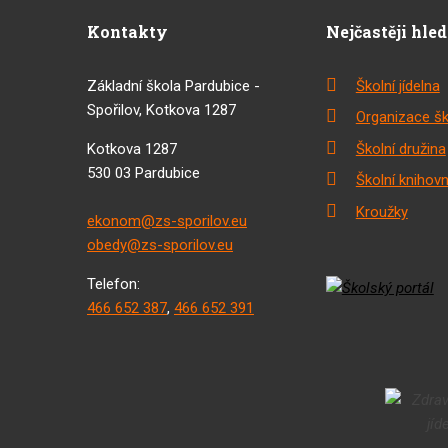
Kontakty
Nejčastěji hle
Základní škola Pardubice -
Školní jídelna
Spořilov, Kotkova 1287
Organizace šk
Kotkova 1287
Školní družina
530 03 Pardubice
Školní knihov
Kroužky
ekonom@zs-sporilov.eu
obedy@zs-sporilov.eu
Telefon:
466 652 387
,
466 652 391