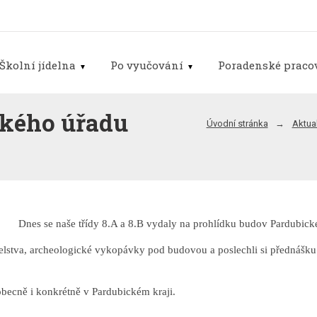
Školní jídelna
Po vyučování
Poradenské pracov
ského úřadu
Úvodní stránka
Aktual
Dnes se naše třídy 8.A a 8.B vydaly na prohlídku budov Pardubick
itelstva, archeologické vykopávky pod budovou a poslechli si přednáš
obecně i konkrétně v Pardubickém kraji.