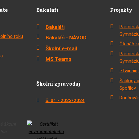
dáte
Bakaláři
Projekty
Bakaláři
Partnersk
Gymnáziu
olního roku
Bakaláři - NÁVOD
Čtenářské
Školní e-mail
Partnersk
na
MS Teams
Gymnáziu
eTwinnig 
Šablony 
Školní zpravodaj
Spořilov
Doučován
č. 01 - 2023/2024