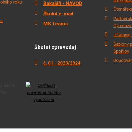
olního roku
Bakaláři - NÁVOD
Čtenářské
Školní e-mail
Partnersk
na
MS Teams
Gymnáziu
eTwinnig 
Šablony 
Školní zpravodaj
Spořilov
Doučován
č. 01 - 2023/2024