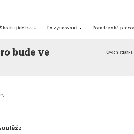
Školní jídelna
Po vyučování
Poradenské pracov
aro bude ve
Úvodní stránka
ie,
soutěže