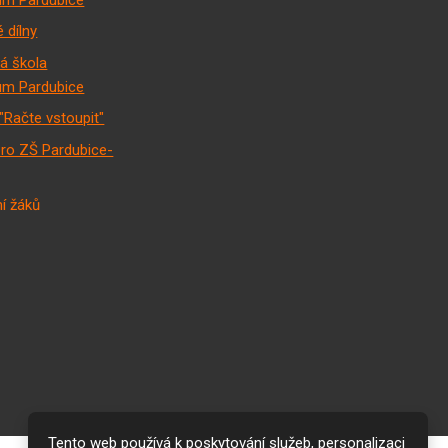
 dílny
á škola
m Pardubice
"Račte vstoupit"
pro ZŠ Pardubice-
í žáků
Tento web používá k poskytování služeb, personalizaci