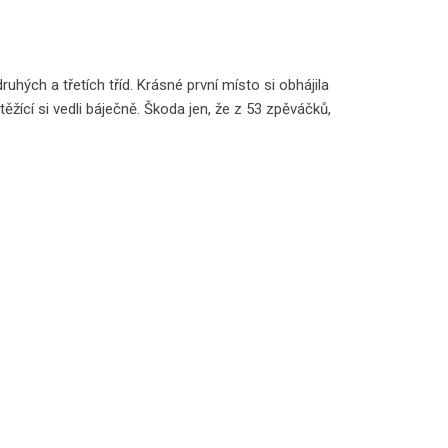
hých a třetích tříd. Krásné první místo si obhájila
ěžící si vedli báječně. Škoda jen, že z 53 zpěváčků,