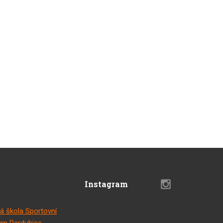
Instagram
á škola Sportovní
m Pardubice