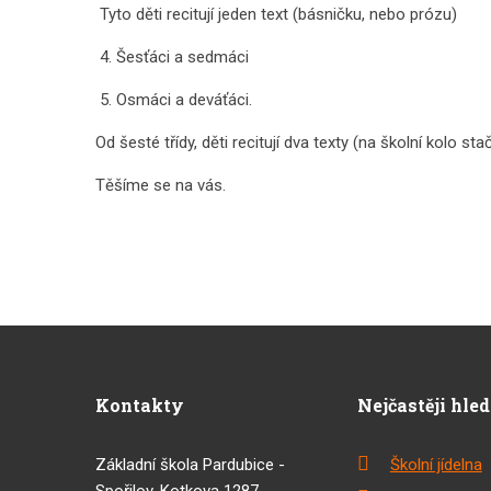
Tyto děti recitují jeden text (básničku, nebo prózu)
4. Šesťáci a sedmáci
5. Osmáci a deváťáci.
Od šesté třídy, děti recitují dva texty (na školní kolo st
Těšíme se na vás.
Kontakty
Nejčastěji hle
Základní škola Pardubice -
Školní jídelna
Spořilov, Kotkova 1287