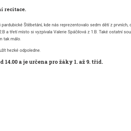
í recitace.
ardubické Štěbetání, kde nás reprezentovalo sedm dětí z prvních, dru
a třetí místo si vyzpívala Valerie Spáčilová z 1.B. Také ostatní sout
en tak málo.
u užít hezké odpoledne.
14.00 a je určena pro žáky 1. až 9. tříd.