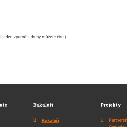
ačí jeden zpaměti, druhý můžete číst.)
dáte
Bakaláři
Projekty
Bakaláři
Partnersk
Gymnáziu