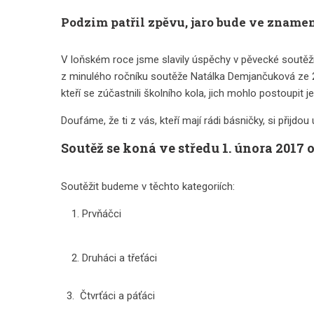
Podzim patřil zpěvu, jaro bude ve znamen
V loňském roce jsme slavily úspěchy v pěvecké soutěži p
z minulého ročníku soutěže Natálka Demjančuková ze 2.B 
kteří se zúčastnili školního kola, jich mohlo postoupit j
Doufáme, že ti z vás, kteří mají rádi básničky, si přijdo
Soutěž se koná ve středu 1. února 2017 od 
Soutěžit budeme v těchto kategoriích:
Prvňáčci
Druháci a třeťáci
3. Čtvrťáci a páťáci