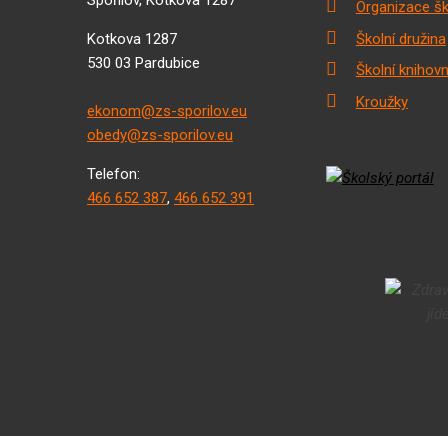
Organizace šk
Kotkova 1287
Školní družina
530 03 Pardubice
Školní knihov
Kroužky
ekonom@zs-sporilov.eu
obedy@zs-sporilov.eu
Telefon:
466 652 387
,
466 652 391