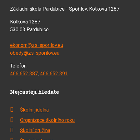
Základní škola Pardubice - Spořilov, Kotkova 1287
Kotkova 1287
530 03 Pardubice
ekonom@zs-sporilov.eu
obedy@zs-sporilov.eu
Telefon:
466 652 387
,
466 652 391
Nejčastěji hledáte
Školní jídelna
Organizace školního roku
Školní družina