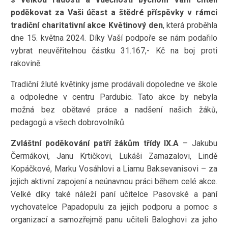
poděkovat za Vaši účast a štědré příspěvky v rámci
tradiční charitativní akce Květinový den
, která proběhla
dne 15. května 2024. Díky Vaší podpoře se nám podařilo
vybrat neuvěřitelnou částku 31.167,- Kč na boj proti
rakovině.
Tradiční žluté květinky jsme prodávali dopoledne ve škole
a odpoledne v centru Pardubic. Tato akce by nebyla
možná bez obětavé práce a nadšení našich žáků,
pedagogů a všech dobrovolníků.
Zvláštní poděkování patří žákům třídy IX.A
– Jakubu
Čermákovi, Janu Krtičkovi, Lukáši Zamazalovi, Lindě
Kopáčkové, Marku Vosáhlovi a Liamu Baksevanisovi – za
jejich aktivní zapojení a neúnavnou práci během celé akce.
Velké díky také náleží paní učitelce Pasovské a paní
vychovatelce Papadopulu za jejich podporu a pomoc s
organizací a samozřejmě panu učiteli Baloghovi za jeho