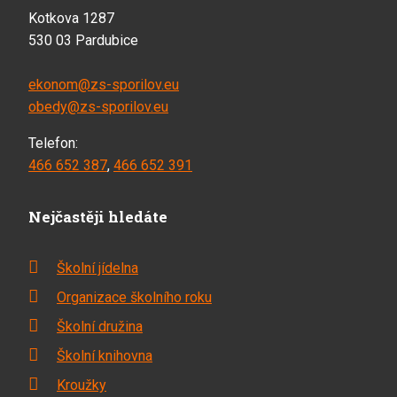
Kotkova 1287
530 03 Pardubice
ekonom@zs-sporilov.eu
obedy@zs-sporilov.eu
Telefon:
466 652 387
,
466 652 391
Nejčastěji hledáte
Školní jídelna
Organizace školního roku
Školní družina
Školní knihovna
Kroužky