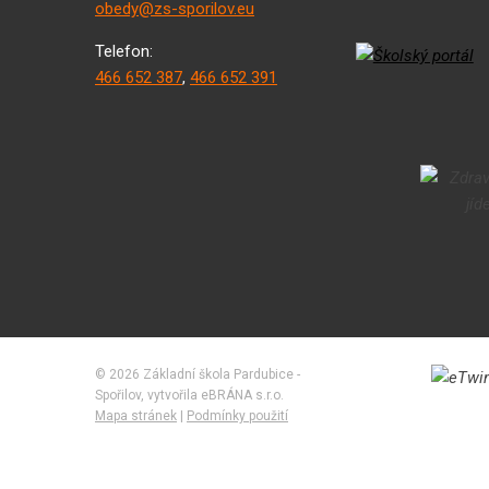
obedy@zs-sporilov.eu
Telefon:
466 652 387
,
466 652 391
© 2026 Základní škola Pardubice -
Spořilov, vytvořila eBRÁNA s.r.o.
Mapa stránek
|
Podmínky použití