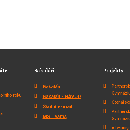
dáte
Bakaláři
Projekty
Bakaláři
Partnersk
Gymnáziu
olního roku
Bakaláři - NÁVOD
Čtenářské
Školní e-mail
Partnersk
na
MS Teams
Gymnáziu
eTwinnig 