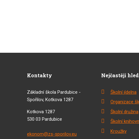
Kontakty
Nejčastěji hle
Základní škola Pardubice -
Školní jídelna
Spořilov, Kotkova 1287
Organizace šk
Kotkova 1287
Školní družina
530 03 Pardubice
Školní knihov
Kroužky
ekonom@zs-sporilov.eu