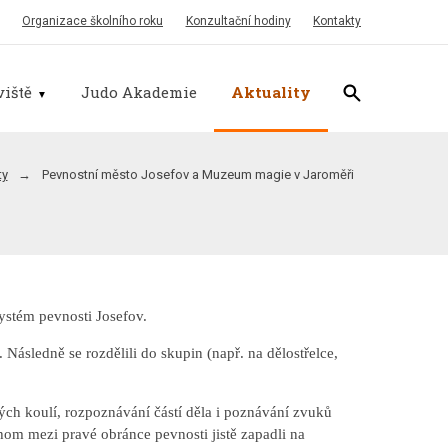
Organizace školního roku
Konzultační hodiny
Kontakty
iště
Judo Akademie
Aktuality
ty
Pevnostní město Josefov a Muzeum magie v Jaroměři
ystém pevnosti Josefov.
Následně se rozdělili do skupin (např. na dělostřelce,
ých koulí, rozpoznávání částí děla i poznávání zvuků
hom mezi pravé obránce pevnosti jistě zapadli na