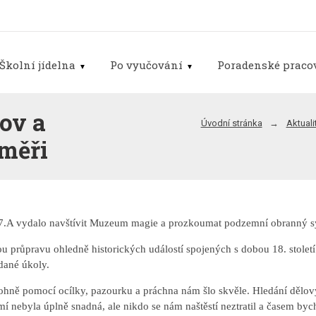
Školní jídelna
Po vyučování
Poradenské pracov
ov a
Úvodní stránka
Aktuali
měři
dy 7.A vydalo navštívit Muzeum magie a prozkoumat podzemní obranný s
u průpravu ohledně historických událostí spojených s dobou 18. století. 
dané úkoly.
 ohně pomocí ocílky, pazourku a práchna nám šlo skvěle. Hledání dělov
mí nebyla úplně snadná, ale nikdo se nám naštěstí neztratil a časem byc