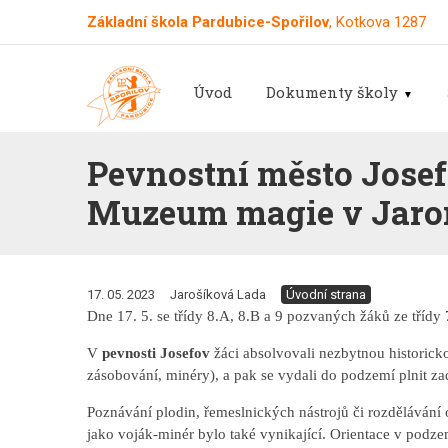
Základní škola Pardubice-Spořilov
, Kotkova 1287
Úvod
Dokumenty školy
Pevnostní město Josef
Muzeum magie v Jaro
17. 05. 2023
Jarošíková Lada
Úvodní strana
Dne 17. 5. se třídy 8.A, 8.B a 9 pozvaných žáků ze tří
V
pevnosti Josefov
žáci absolvovali nezbytnou historicko
zásobování, minéry), a pak se vydali do podzemí plnit za
Poznávání plodin, řemeslnických nástrojů či rozdělávání
jako voják-minér bylo také vynikající. Orientace v podze