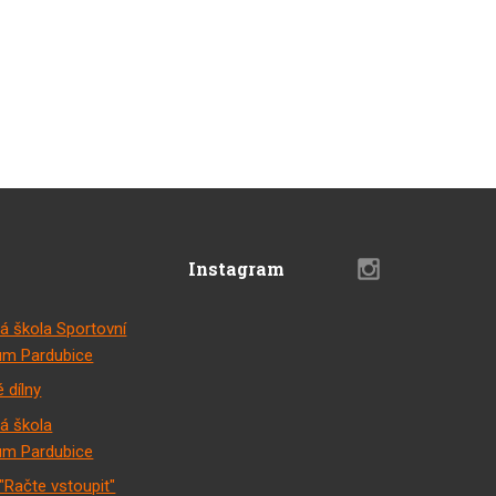
Instagram
á škola Sportovní
m Pardubice
 dílny
á škola
m Pardubice
"Račte vstoupit"