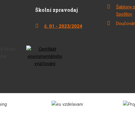
Šablony 
Školní zpravodaj
Spořilov
Doučován
č. 01 - 2023/2024