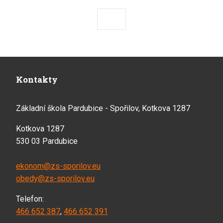
Předchozí
Následující
Kontakty
Základní škola Pardubice - Spořilov, Kotkova 1287
Kotkova 1287
530 03 Pardubice
ekonom@zs-sporilov.eu
obedy@zs-sporilov.eu
Telefon:
466 652 387
,
466 652 391