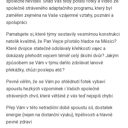
společně neviděli. Snad Vás tedy potěší fotky a video ze
společně stráveného adaptačního programu, který byl
zaměřen zejména na Vaše vzájemné vztahy, poznání a
spolupráci.
Pamatujete si, které týmy sestavily vesmírnou konstrukci
natolik kvalitně, že Pan Vejce přistálo hladce na Měsíci?
Které dvojice statečně odolávaly křehkosti vajec a
dokázaly přehodit vejcem téměř celý školní dvůr? Jakým
způsobem se Vám v týmu dařilo zdolávat lanové
překážky, chůzi poslepu atd.?
Pevně věřím, že se Vám po shlédnutí fotek vybaví
spoustu hezkých vzpomínek i Vašich společně
strávených chvil, které většině z vás teď nejspíš chybí.
Přeji Vám v této netradiční době spoustu sil, dostatek
energie (nejen na distanční výuku), trpělivosti a hlavně
pevné zdraví.