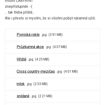
místní LABYRINT
znepřístupněn :-(
... tak třeba příště....
Ale i přesto si myslím, že si všichni pobyt náramně užili.
Pivnická rokle
jpg
3.91 MB
Průzkumná akce
jpg
4.07 MB
Hřiště
jpg
4.23 MB
Cross country-mezičas
jpg
4.01 MB
mlok
jpg
2.53 MB
snídaně
jpg
2.21 MB