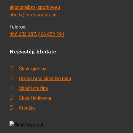
ekonom@zs-sporilov.eu
obedy@zs-sporilov.eu
Telefon:
466 652 387
,
466 652 391
Nejčastěji hledáte
Školní jídelna
Organizace školního roku
Školní družina
Školní knihovna
Kroužky