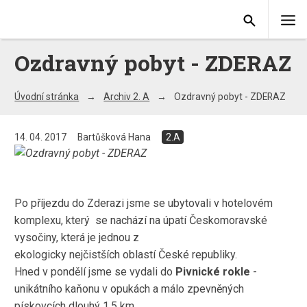
Ozdravný pobyt - ZDERAZ
Úvodní stránka
Archiv 2. A
Ozdravný pobyt - ZDERAZ
14. 04. 2017
Bartůšková Hana
2.A
Po příjezdu do Zderazi jsme se ubytovali v hotelovém
komplexu, který se nachází na úpatí Českomoravské
vysočiny, která je jednou z
ekologicky nejčistších oblastí České republiky.
Hned v pondělí jsme se vydali do
Pivnické rokle
-
unikátního kaňonu v opukách a málo zpevněných
pískovcích dlouhý 1,5 km.