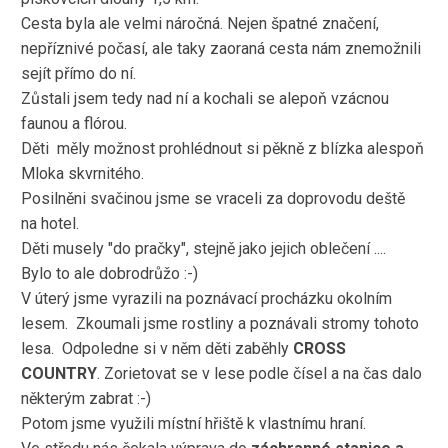
Cesta byla ale velmi náročná. Nejen špatné značení,
nepříznivé počasí, ale taky zaoraná cesta nám znemožnili
sejít přímo do ní.
Zůstali jsem tedy nad ní a kochali se alepoň vzácnou
faunou a flórou.
Děti měly možnost prohlédnout si pěkně z blízka alespoň
Mloka skvrnitého.
Posilněni svačinou jsme se vraceli za doprovodu deště
na hotel.
Děti musely "do pračky", stejně jako jejich oblečení ....
Bylo to ale dobrodrůžo :-)
V úterý jsme vyrazili na poznávací procházku okolním
lesem. Zkoumali jsme rostliny a poznávali stromy tohoto
lesa. Odpoledne si v něm děti zaběhly
CROSS
COUNTRY
. Zorietovat se v lese podle čísel a na čas dalo
některým zabrat :-)
Potom jsme využili místní hřiště k vlastnímu hraní.