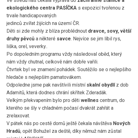
Ve středu nás čekala výprava do
záchranné stanice a
ekologického centra PASÍČKA
s expozicí tvořenou z
trvale handicapovaných
jedinců zvířat žijících na území ČR.
Děti si zde mohly z blíza problédnout
dravce, sovy, větší
druhy pěvců
a některé
savce
. Nejvíce se jim líbil rys,
liška, orel, veverky..
Po dopoledním programu vždy následoval oběd, který
nám vždy chutnal, celkově nám dobře vařili.
Čtvrtek byl ve znamení pohádek. Soutěžilo se o nejlepšího
hledače s nejlepším pamatovákem.
Odpoledne jsme pak navštívili místní
skalní obydlí
z dob
Adamitů, která dodnes chrání skřítek Zderadák.
Velkým překvapením bylo pro děti
wellnes
centrum, do
kterého se šly v chladném počasí dvakrát zahřát a
zrelaxovat.
V pátek nás po cestě domů ještě čekala návštěva
Nových
Hradů
, opět Bohužel za deště, díky němuž nám zůstal