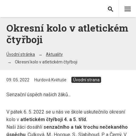
Okresní kolo v atletickém
čtyřboji
Úvodní stránka
Aktuality
Okresní kolo v atletickém čtyřboji
09. 05. 2022
Hurdová Květuše
Úvodní strana
Senzační úspěch našich žáků...
V pátek 6. 5. 2022 se u nás ve škole uskutečnilo okresní
kolo v
atletickém čtyřboji 4. a 5. tříd.
Naši žáci dosáhli
senzačního a tak trochu nečekaného
úspěchu
. Culková, M., Hocque, S., Slabihoud, P. a Černý, V.