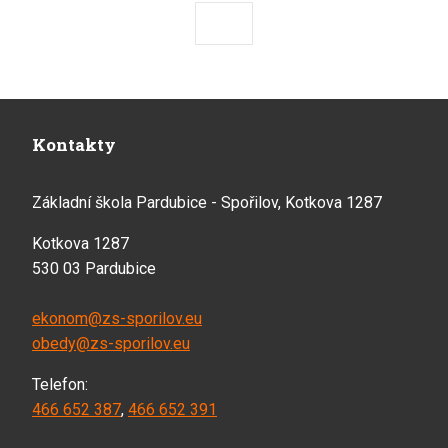
Předchozí
Následující
Kontakty
Základní škola Pardubice - Spořilov, Kotkova 1287
Kotkova 1287
530 03 Pardubice
ekonom@zs-sporilov.eu
obedy@zs-sporilov.eu
Telefon:
466 652 387
,
466 652 391