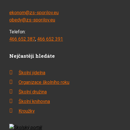
ekonom@zs-sporilov.eu
obedy@zs-sporilov.eu
Telefon:
466 652 387
,
466 652 391
Nejčastěji hledáte
Školní jídelna
Organizace školního roku
Školní družina
Školní knihovna
Kroužky