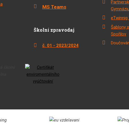
Partnersk
na
MS Teams
Gymnáziu
eTwinnig 
Šablony 
Školní zpravodaj
Spořilov
Doučován
č. 01 - 2023/2024