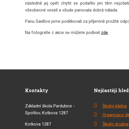
následně jej opět chytit se podařilo jen těm nejzd
všeobecné veselí a všude panovala dobrá nálada.
Panu Saidlovi jsme poděkovali za příjemně prožité odpole
Na fotografie z akce se můžete podívat
zde
.
Kontakty
Nejčastěji hle
Základní škola Pardubice -
Školní jídelna
Spořilov, Kotkova 1287
Organizace šk
Kotkova 1287
Školní družina