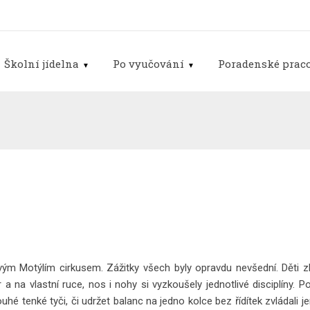
Školní jídelna
Po vyučování
Poradenské praco
 svým Motýlím cirkusem. Zážitky všech byly opravdu nevšední. Děti 
 a na vlastní ruce, nos i nohy si vyzkoušely jednotlivé disciplíny.
hé tenké tyči, či udržet balanc na jedno kolce bez řídítek zvládali je