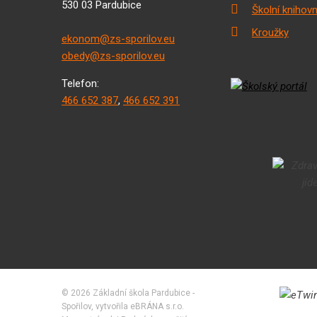
530 03 Pardubice
Školní knihov
Kroužky
ekonom@zs-sporilov.eu
obedy@zs-sporilov.eu
Telefon:
466 652 387
,
466 652 391
© 2026 Základní škola Pardubice -
Spořilov, vytvořila eBRÁNA s.r.o.