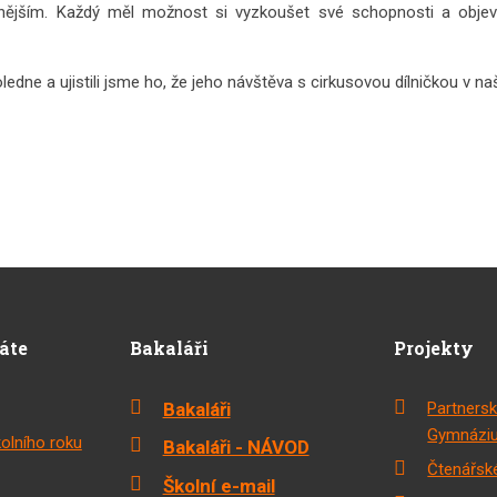
atnějším. Každý měl možnost si vyzkoušet své schopnosti a objev
dne a ujistili jsme ho, že jeho návštěva s cirkusovou dílničkou v naší
dáte
Bakaláři
Projekty
Bakaláři
Partnersk
Gymnáziu
olního roku
Bakaláři - NÁVOD
Čtenářské
Školní e-mail