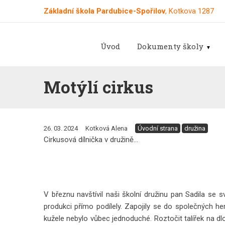
Základní škola Pardubice-Spořilov
, Kotkova 1287
Úvod
Dokumenty školy
Motýlí cirkus
26. 03. 2024
Kotková Alena
Úvodní strana
družina
Cirkusová dílnička v družině...
V březnu navštívil naši školní družinu pan Sadila se
produkci přímo podílely. Zapojily se do společných her
kužele nebylo vůbec jednoduché. Roztočit talířek na dlou