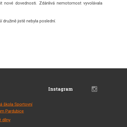
it nové dovednosti. Zdánlivá nemotornost vyvolávala
 družině jistě nebyla poslední.
Instagram
á škola Sportovní
m Pardubice
 dílny