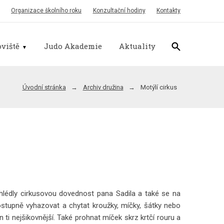
Organizace školního roku
Konzultační hodiny
Kontakty
viště
Judo Akademie
Aktuality
Úvodní stránka
Archiv družina
Motýlí cirkus
zhlédly cirkusovou dovednost pana Sadila a také se na
 Postupně vyhazovat a chytat kroužky, míčky, šátky nebo
n ti nejšikovnější. Také prohnat míček skrz krtčí rouru a