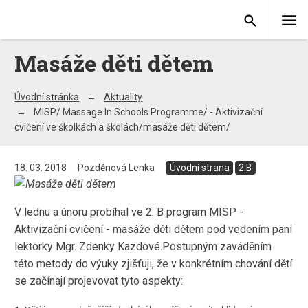
Masáže děti dětem
Úvodní stránka
Aktuality
MISP/ Massage In Schools Programme/ - Aktivizační
cvičení ve školkách a školách/masáže děti dětem/
18. 03. 2018
Pozděnová Lenka
Úvodní strana
2.B
V lednu a únoru probíhal ve 2. B program MISP -
Aktivizační cvičení - masáže děti dětem pod vedením paní
lektorky Mgr. Zdenky Kazdové.Postupným zaváděním
této metody do výuky zjišťuji, že v konkrétním chování dětí
se začínají projevovat tyto aspekty: