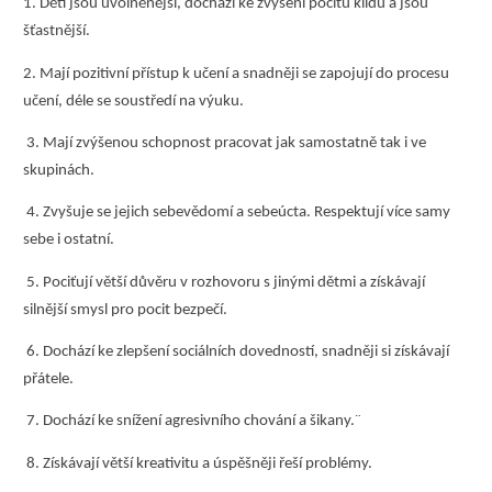
1. Děti jsou uvolněnější, dochází ke zvýšení pocitu klidu a jsou
šťastnější.
2. Mají pozitivní přístup k učení a snadněji se zapojují do procesu
učení, déle se soustředí na výuku.
3. Mají zvýšenou schopnost pracovat jak samostatně tak i ve
skupinách.
4. Zvyšuje se jejich sebevědomí a sebeúcta. Respektují více samy
sebe i ostatní.
5. Pociťují větší důvěru v rozhovoru s jinými dětmi a získávají
silnější smysl pro pocit bezpečí.
6. Dochází ke zlepšení sociálních dovedností, snadněji si získávají
přátele.
7. Dochází ke snížení agresivního chování a šikany.¨
8. Získávají větší kreativitu a úspěšněji řeší problémy.