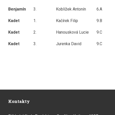
Benjamín
3.
Koblížek Antonín
6.A
Kadet
1.
Kačírek Filip
9.B
Kadet
2.
Hanousková Lucie
9.C
Kadet
3.
Jurenka David
9.C
Kontakty