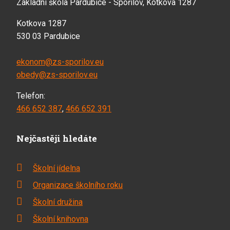
Základní škola Pardubice - Spořilov, Kotkova 1287
Kotkova 1287
530 03 Pardubice
ekonom@zs-sporilov.eu
obedy@zs-sporilov.eu
Telefon:
466 652 387
,
466 652 391
Nejčastěji hledáte
Školní jídelna
Organizace školního roku
Školní družina
Školní knihovna