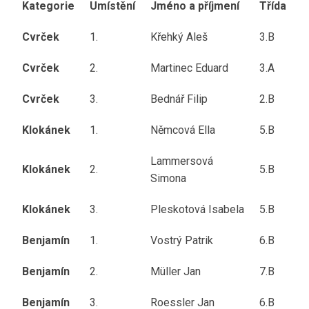
Kategorie
Umístění
Jméno a příjmení
Třída
Cvrček
1.
Křehký Aleš
3.B
Cvrček
2.
Martinec Eduard
3.A
Cvrček
3.
Bednář Filip
2.B
Klokánek
1.
Němcová Ella
5.B
Lammersová
Klokánek
2.
5.B
Simona
Klokánek
3.
Pleskotová Isabela
5.B
Benjamín
1.
Vostrý Patrik
6.B
Benjamín
2.
Müller Jan
7.B
Benjamín
3.
Roessler Jan
6.B