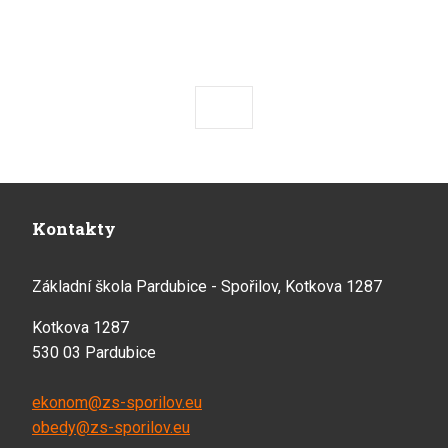
Předchozí
Následující
Kontakty
Základní škola Pardubice - Spořilov, Kotkova 1287
Kotkova 1287
530 03 Pardubice
ekonom@zs-sporilov.eu
obedy@zs-sporilov.eu