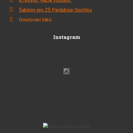
eTwinnig "Račte vstoupit"
Šablony pro ZŠ Pardubice-Spořilov
Doučování žáků
Instagram