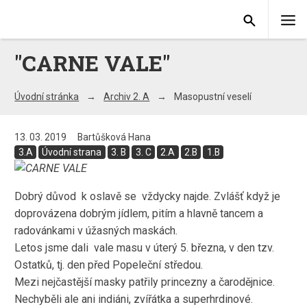
"CARNE VALE"
Úvodní stránka
Archiv 2. A
Masopustní veselí
13. 03. 2019
Bartůšková Hana
3.A
Úvodní strana
3. B
3. C
2.A
2.B
1.B
Dobrý důvod k oslavě se vždycky najde. Zvlášť když je
doprovázena dobrým jídlem, pitím a hlavně tancem a
radovánkami v úžasných maskách.
Letos jsme dali vale masu v úterý 5. března, v den tzv.
Ostatků, tj. den před Popeleční středou.
Mezi nejčastější masky patřily princezny a čarodějnice.
Nechyběli ale ani indiáni, zvířátka a superhrdinové.